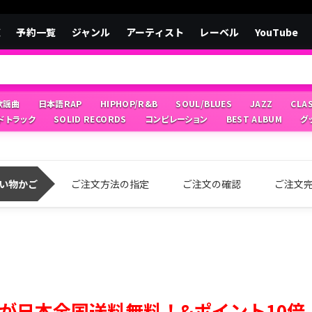
覧
予約一覧
ジャンル
アーティスト
レーベル
YouTube
/歌謡曲
日本語RAP
HIPHOP/R&B
SOUL/BLUES
JAZZ
CLA
ドトラック
SOLID RECORDS
コンピレーション
BEST ALBUM
グ
い物かご
ご注文方法の指定
ご注文の確認
ご注文
が日本全国送料無料！&ポイント10倍