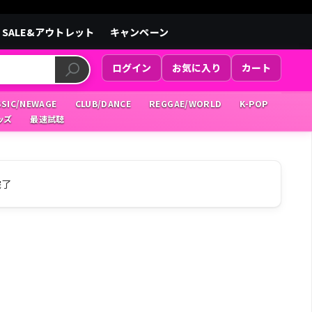
SALE&アウトレット
キャンペーン
ログイン
お気に入り
カート
SSIC/NEWAGE
CLUB/DANCE
REGGAE/WORLD
K-POP
ッズ
最速試聴
完了