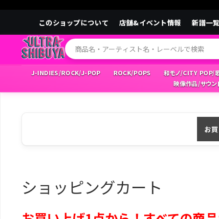
このショップについて
店舗&イベント情報
新譜一
J-INDIES/ROCK/J-POP
ROCK/POPS
和モノ/CITY POP
映像作品/サウン
お買
ショッピングカート
お買い上げ1点から！すべての商品