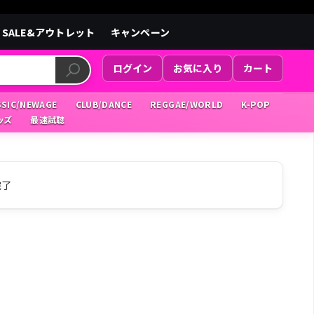
SALE&アウトレット
キャンペーン
ログイン
お気に入り
カート
SSIC/NEWAGE
CLUB/DANCE
REGGAE/WORLD
K-POP
ッズ
最速試聴
完了