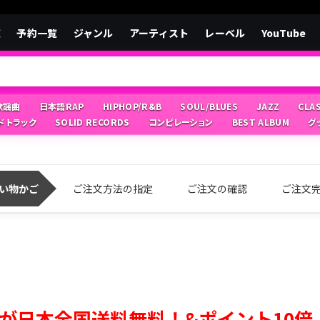
覧
予約一覧
ジャンル
アーティスト
レーベル
YouTube
/歌謡曲
日本語RAP
HIPHOP/R&B
SOUL/BLUES
JAZZ
CLA
ドトラック
SOLID RECORDS
コンピレーション
BEST ALBUM
グ
い物かご
ご注文方法の指定
ご注文の確認
ご注文
が日本全国送料無料！&ポイント10倍