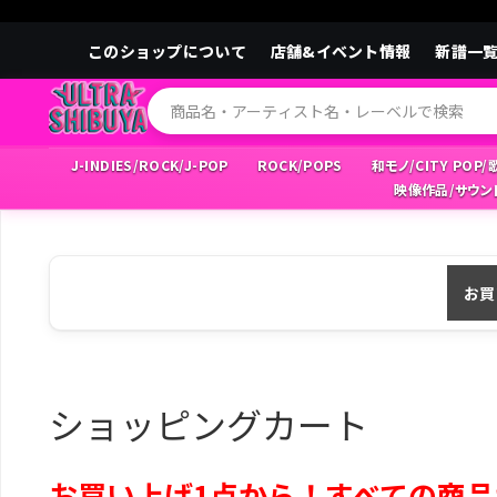
このショップについて
店舗&イベント情報
新譜一
J-INDIES/ROCK/J-POP
ROCK/POPS
和モノ/CITY POP
映像作品/サウン
お買
ショッピングカート
お買い上げ1点から！すべての商品