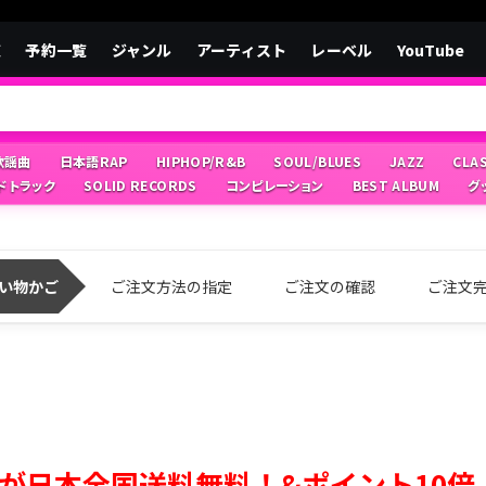
覧
予約一覧
ジャンル
アーティスト
レーベル
YouTube
/歌謡曲
日本語RAP
HIPHOP/R&B
SOUL/BLUES
JAZZ
CLA
ドトラック
SOLID RECORDS
コンピレーション
BEST ALBUM
グ
い物かご
ご注文方法の指定
ご注文の確認
ご注文
が日本全国送料無料！&ポイント10倍