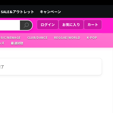
SALE&アウトレット
キャンペーン
ログイン
お気に入り
カート
SSIC/NEWAGE
CLUB/DANCE
REGGAE/WORLD
K-POP
ッズ
最速試聴
完了