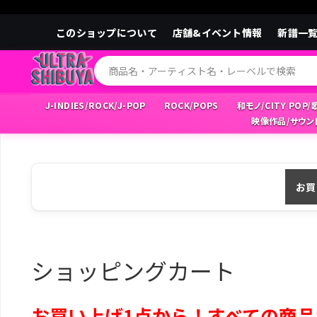
このショップについて
店舗&イベント情報
新譜一
J-INDIES/ROCK/J-POP
ROCK/POPS
和モノ/CITY POP
映像作品/サウン
お買
ショッピングカート
お買い上げ1点から！すべての商品