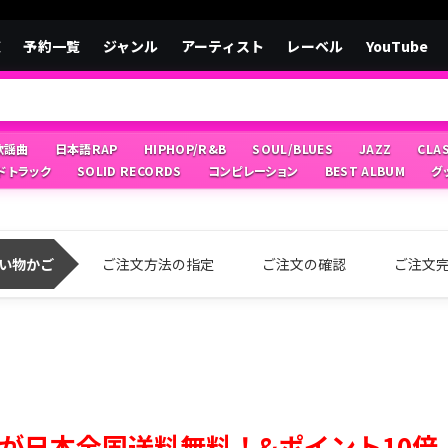
覧
予約一覧
ジャンル
アーティスト
レーベル
YouTube
/歌謡曲
日本語RAP
HIPHOP/R&B
SOUL/BLUES
JAZZ
CLA
ドトラック
SOLID RECORDS
コンピレーション
BEST ALBUM
グ
い物かご
ご注文方法の指定
ご注文の確認
ご注文
が日本全国送料無料！&ポイント10倍