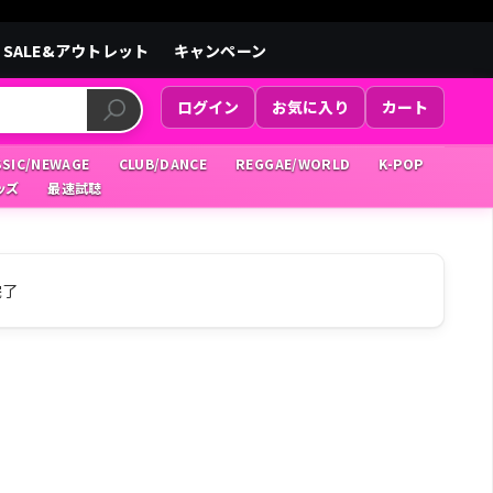
SALE&アウトレット
キャンペーン
ログイン
お気に入り
カート
SSIC/NEWAGE
CLUB/DANCE
REGGAE/WORLD
K-POP
ッズ
最速試聴
完了