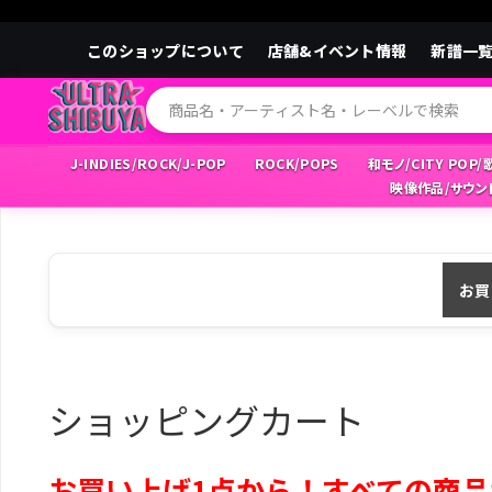
このショップについて
店舗&イベント情報
新譜一
J-INDIES/ROCK/J-POP
ROCK/POPS
和モノ/CITY POP
映像作品/サウン
お買
ショッピングカート
お買い上げ1点から！すべての商品