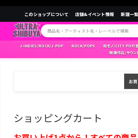
このショップについて
店舗&イベント情報
新譜一
J-INDIES/ROCK/J-POP
ROCK/POPS
和モノ/CITY POP
映像作品/サウン
お買
ショッピングカート
お買い上げ1点から！すべての商品