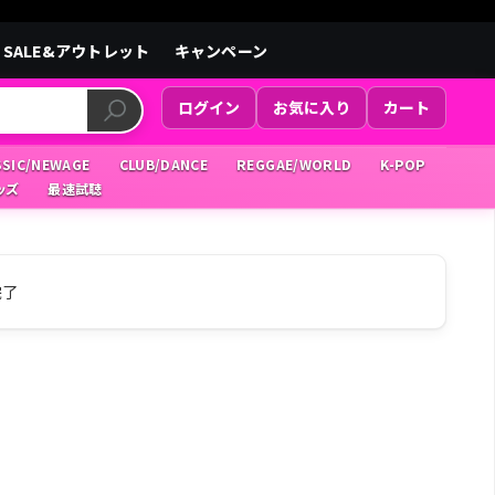
SALE&アウトレット
キャンペーン
ログイン
お気に入り
カート
SSIC/NEWAGE
CLUB/DANCE
REGGAE/WORLD
K-POP
ッズ
最速試聴
完了