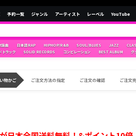
覧
予約一覧
ジャンル
アーティスト
レーベル
YouTube
/歌謡曲
日本語RAP
HIPHOP/R&B
SOUL/BLUES
JAZZ
CLA
ドトラック
SOLID RECORDS
コンピレーション
BEST ALBUM
グ
い物かご
ご注文方法の指定
ご注文の確認
ご注文
が日本全国送料無料！&ポイント10倍