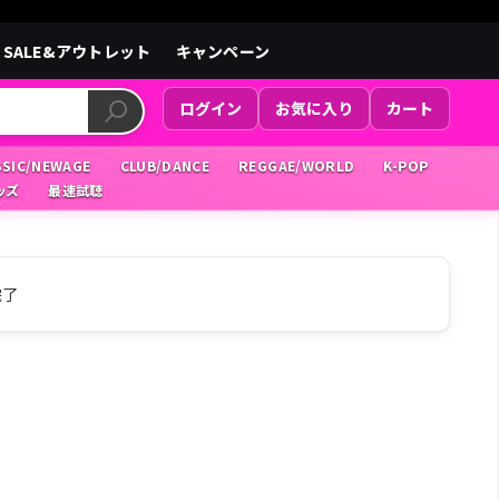
SALE&アウトレット
キャンペーン
ログイン
お気に入り
カート
SSIC/NEWAGE
CLUB/DANCE
REGGAE/WORLD
K-POP
ッズ
最速試聴
完了