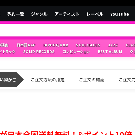
覧
予約一覧
ジャンル
アーティスト
レーベル
YouTube
/歌謡曲
日本語RAP
HIPHOP/R&B
SOUL/BLUES
JAZZ
CLA
ドトラック
SOLID RECORDS
コンピレーション
BEST ALBUM
グ
い物かご
ご注文方法の指定
ご注文の確認
ご注文
が日本全国送料無料！&ポイント10倍