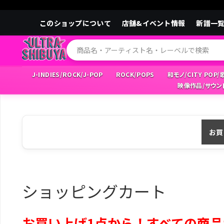
このショップについて
店舗&イベント情報
新譜一
J-INDIES/ROCK/J-POP
ROCK/POPS
和モノ/CITY POP
映像作品/サウン
お買
ショッピングカート
お買い上げ1点から！すべての商品