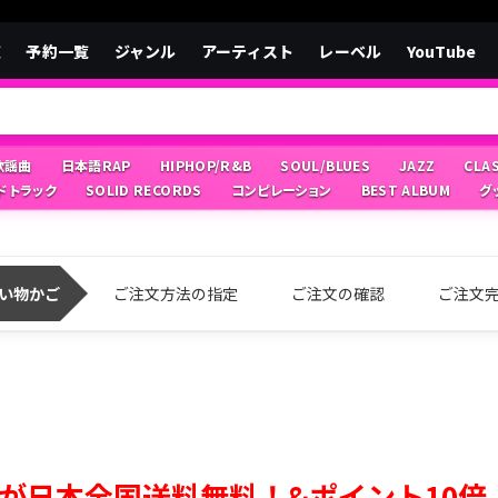
覧
予約一覧
ジャンル
アーティスト
レーベル
YouTube
/歌謡曲
日本語RAP
HIPHOP/R&B
SOUL/BLUES
JAZZ
CLA
ドトラック
SOLID RECORDS
コンピレーション
BEST ALBUM
グ
い物かご
ご注文方法の指定
ご注文の確認
ご注文
が日本全国送料無料！&ポイント10倍