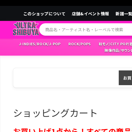
このショップについて
店舗&イベント情報
新譜一
J-INDIES/ROCK/J-POP
ROCK/POPS
和モノ/CITY POP
映像作品/サウン
お買
ショッピングカート
お買い上げ1点から！すべての商品