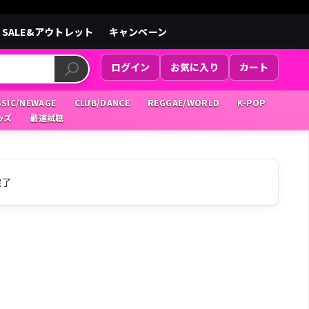
SALE&アウトレット
キャンペーン
ログイン
お気に入り
カート
SSIC/NEWAGE
CLUB/DANCE
REGGAE/WORLD
K-POP
ッズ
最速試聴
完了