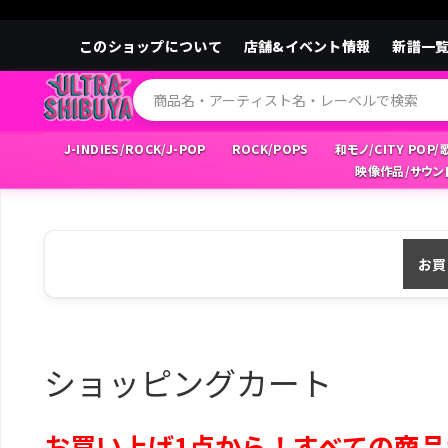
このショップについて
店舗&イベント情報
新譜一
J-INDIES/ROCK/J-POP
ROCK/POPS
和モノ/CITY POP
映像作品/サウン
お買
ショッピングカート
お買い上げ1点から！すべての商品