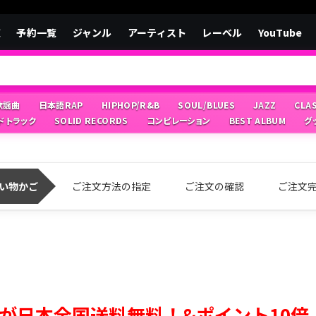
覧
予約一覧
ジャンル
アーティスト
レーベル
YouTube
/歌謡曲
日本語RAP
HIPHOP/R&B
SOUL/BLUES
JAZZ
CLA
ドトラック
SOLID RECORDS
コンピレーション
BEST ALBUM
グ
い物かご
ご注文方法の指定
ご注文の確認
ご注文
が日本全国送料無料！&ポイント10倍