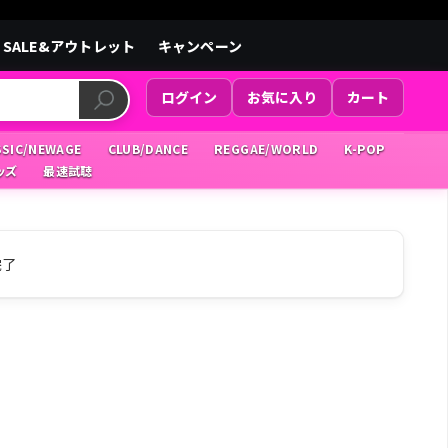
SALE&アウトレット
キャンペーン
ログイン
お気に入り
カート
SSIC/NEWAGE
CLUB/DANCE
REGGAE/WORLD
K-POP
ッズ
最速試聴
完了