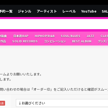
予約一覧
ジャンル
アーティスト
レーベル
YouTube
SA
/歌謡曲
日本語RAP
HIPHOP/R&B
SOUL/BLUES
JAZZ
CLA
像作品
SOLID RECORDS
コンピレーション
BEST ALBUM
グッズ
ームよりお願いいたします。
します。
問い合わせの場合は「オーダーID」をご記入いただけると確認がスムー