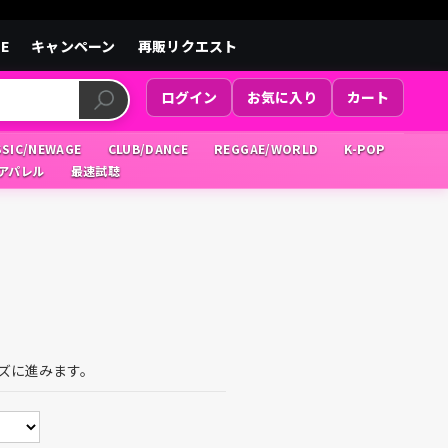
LE
キャンペーン
再販リクエスト
ログイン
お気に入り
カート
SSIC/NEWAGE
CLUB/DANCE
REGGAE/WORLD
K-POP
/アパレル
最速試聴
ズに進みます。