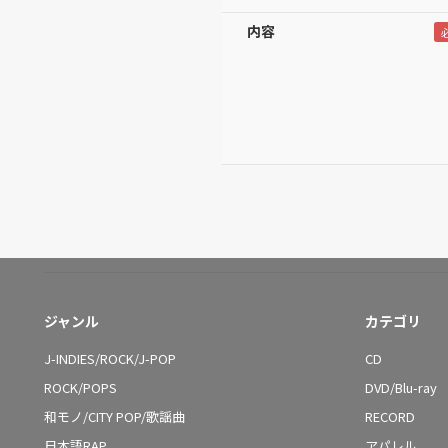
内容
ジャンル
カテゴリ
J-INDIES/ROCK/J-POP
CD
ROCK/POPS
DVD/Blu-ray
和モノ/CITY POP/歌謡曲
RECORD
日本語RAP
アパレル