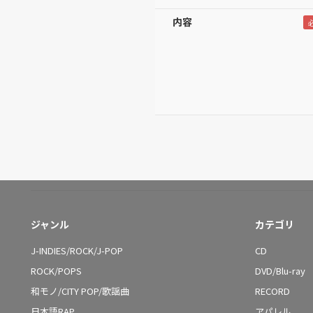
内容
ジャンル
カテゴリ
J-INDIES/ROCK/J-POP
CD
ROCK/POPS
DVD/Blu-ray
和モノ/CITY POP/歌謡曲
RECORD
日本語RAP
アパレル