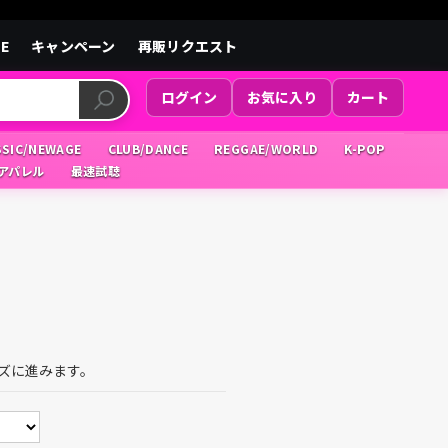
LE
キャンペーン
再販リクエスト
ログイン
お気に入り
カート
SSIC/NEWAGE
CLUB/DANCE
REGGAE/WORLD
K-POP
/アパレル
最速試聴
ズに進みます。