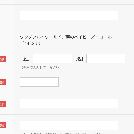
ワンダフル・ワールド／涙のベイビーズ・コール
（7インチ）
［姓］
［名］
（全角で入力してください）
（メールアドレス確認のため再度入力をお願いします)