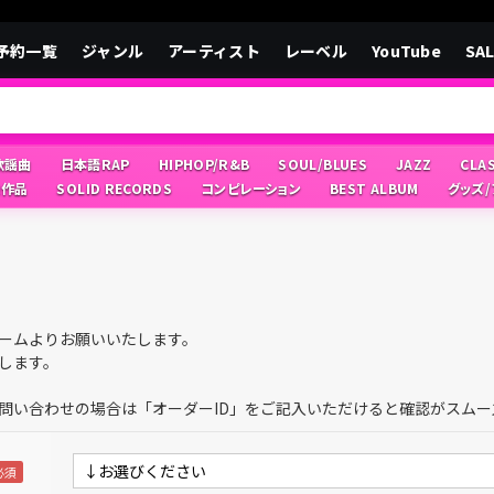
予約一覧
ジャンル
アーティスト
レーベル
YouTube
SA
/歌謡曲
日本語RAP
HIPHOP/R&B
SOUL/BLUES
JAZZ
CLA
像作品
SOLID RECORDS
コンピレーション
BEST ALBUM
グッズ
ームよりお願いいたします。
します。
問い合わせの場合は「オーダーID」をご記入いただけると確認がスムー