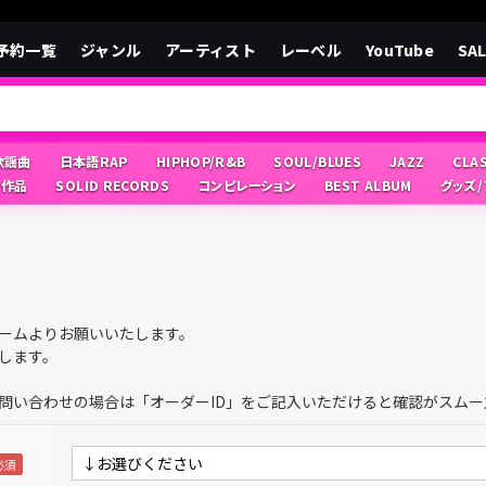
予約一覧
ジャンル
アーティスト
レーベル
YouTube
SA
/歌謡曲
日本語RAP
HIPHOP/R&B
SOUL/BLUES
JAZZ
CLA
像作品
SOLID RECORDS
コンピレーション
BEST ALBUM
グッズ
ームよりお願いいたします。
します。
問い合わせの場合は「オーダーID」をご記入いただけると確認がスムー