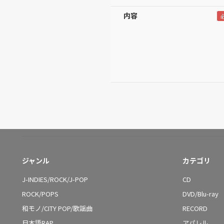
内容
ジャンル
カテゴリ
J-INDIES/ROCK/J-POP
CD
ROCK/POPS
DVD/Blu-ray
和モノ/CITY POP/歌謡曲
RECORD
日本語RAP
アパレル