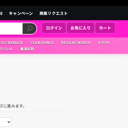
LE
キャンペーン
再販リクエスト
ログイン
お気に入り
カート
SSIC/NEWAGE
CLUB/DANCE
REGGAE/WORLD
K-POP
/アパレル
最速試聴
ズに進みます。