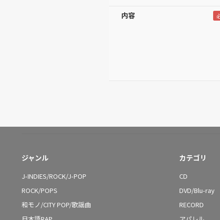
内容
ジャンル
カテゴリ
J-INDIES/ROCK/J-POP
CD
ROCK/POPS
DVD/Blu-ray
和モノ/CITY POP/歌謡曲
RECORD
日本語RAP
アパレル