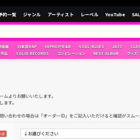
予約一覧
ジャンル
アーティスト
レーベル
YouTube
SA
/歌謡曲
日本語RAP
HIPHOP/R&B
SOUL/BLUES
JAZZ
CLA
像作品
SOLID RECORDS
コンピレーション
BEST ALBUM
グッズ
ームよりお願いいたします。
します。
問い合わせの場合は「オーダーID」をご記入いただけると確認がスムー