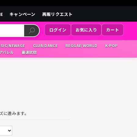
LE
キャンペーン
再販リクエスト
ログイン
お気に入り
カート
SSIC/NEWAGE
CLUB/DANCE
REGGAE/WORLD
K-POP
/アパレル
最速試聴
ズに進みます。