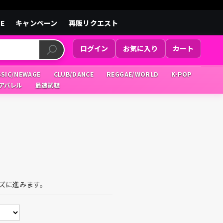
LE
キャンペーン
再販リクエスト
ログイン
お気に入り
カート
SSIC/NEWAGE
CLUB/DANCE
REGGAE/WORLD
K-POP
/アパレル
最速試聴
ズに進みます。