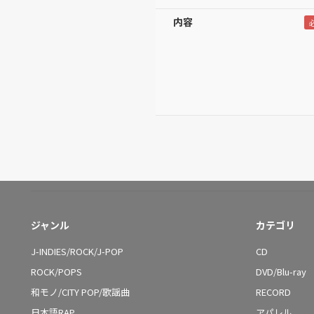
内容
ジャンル
カテゴリ
J-INDIES/ROCK/J-POP
CD
ROCK/POPS
DVD/Blu-ray
和モノ/CITY POP/歌謡曲
RECORD
日本語RAP
アパレル