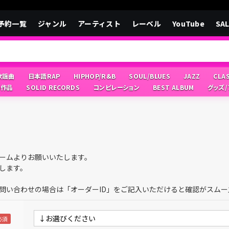
予約一覧
ジャンル
アーティスト
レーベル
YouTube
SA
/歌謡曲
日本語RAP
HIPHOP/R&B
SOUL/BLUES
JAZZ
CLA
像作品
SOLID RECORDS
コンピレーション
BEST ALBUM
グッズ
ームよりお願いいたします。
します。
問い合わせの場合は「オーダーID」をご記入いただけると確認がスムー