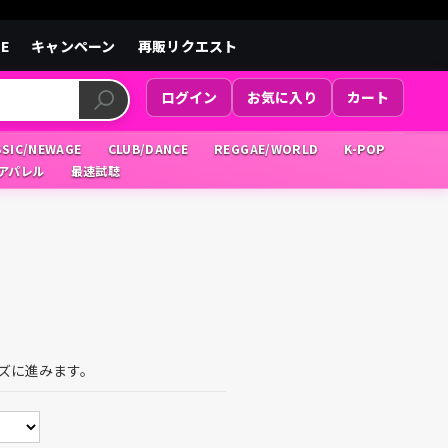
LE
キャンペーン
再販リクエスト
ログイン
お気に入り
カート
SSIC/NEWAGE
CLUB/DANCE
REGGAE/WORLD
K-POP
/アパレル
最速試聴
ズに進みます。