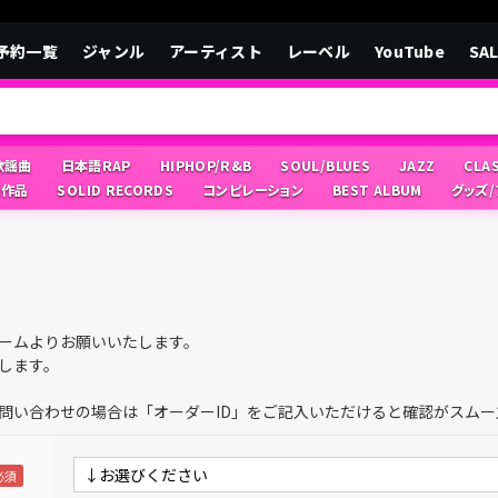
予約一覧
ジャンル
アーティスト
レーベル
YouTube
SA
/歌謡曲
日本語RAP
HIPHOP/R&B
SOUL/BLUES
JAZZ
CLA
像作品
SOLID RECORDS
コンピレーション
BEST ALBUM
グッズ
ームよりお願いいたします。
します。
問い合わせの場合は「オーダーID」をご記入いただけると確認がスムー