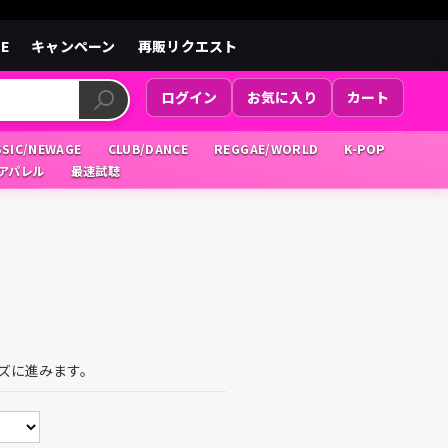
LE
キャンペーン
再販リクエスト
ログイン
お気に入り
カート
SSIC/NEWAGE
CLUB/DANCE
REGGAE/WORLD
K-POP
/アパレル
最速試聴
ズに進みます。