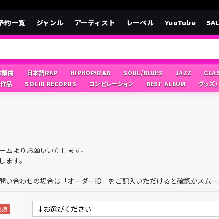
予約一覧
ジャンル
アーティスト
レーベル
YouTube
SA
/歌謡曲
日本語RAP
HIPHOP/R&B
SOUL/BLUES
JAZZ
CLA
像作品
SOLID RECORDS
コンピレーション
BEST ALBUM
グッズ
ームよりお願いいたします。
します。
問い合わせの場合は「オーダーID」をご記入いただけると確認がスムー