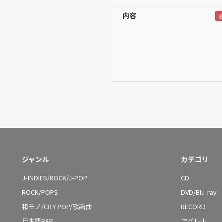
内容
ジャンル
カテゴリ
J-INDIES/ROCK/J-POP
CD
ROCK/POPS
DVD/Blu-ray
和モノ/CITY POP/歌謡曲
RECORD
日本語RAP
アパレル