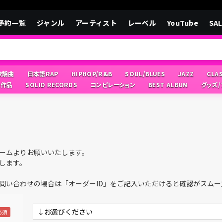
予約一覧
ジャンル
アーティスト
レーベル
YouTube
SA
/歌謡曲
日本語RAP
HIPHOP/R&B
SOUL/BLUES
JAZZ
CLA
像作品
SOLID RECORDS
コンピレーション
BEST ALBUM
グッズ
ームよりお願いいたします。
します。
問い合わせの場合は「オーダーID」をご記入いただけると確認がスムー