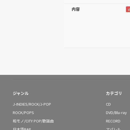
内容
ジャンル
カテゴリ
J-INDIES/ROCK/J-POP
CD
ROCK/POPS
DVD/Blu-ray
和モノ/CITY POP/歌謡曲
RECORD
日本語RAP
アパレル