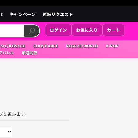
LE
キャンペーン
再販リクエスト
ログイン
お気に入り
カート
SSIC/NEWAGE
CLUB/DANCE
REGGAE/WORLD
K-POP
/アパレル
最速試聴
ズに進みます。