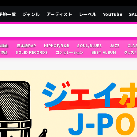
予約一覧
ジャンル
アーティスト
レーベル
YouTube
SA
/歌謡曲
日本語RAP
HIPHOP/R&B
SOUL/BLUES
JAZZ
CLA
像作品
SOLID RECORDS
コンピレーション
BEST ALBUM
グッズ