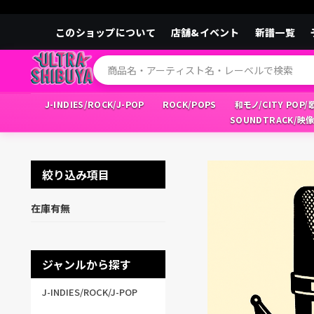
このショップについて
店舗&イベント
新譜一覧
J-INDIES/ROCK/J-POP
ROCK/POPS
和モノ/CITY POP
SOUNDTRACK/映
絞り込み項目
在庫有無
ジャンルから探す
J-INDIES/ROCK/J-POP