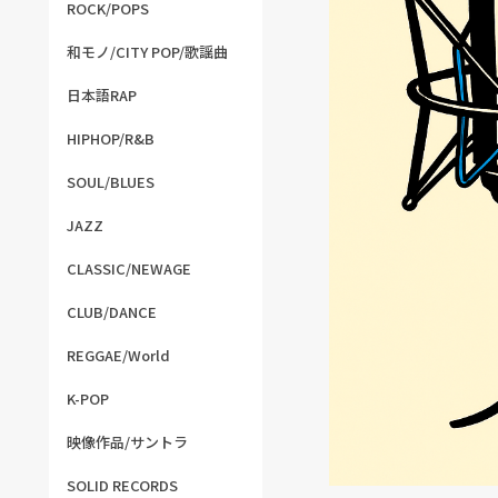
ROCK/POPS
和モノ/CITY POP/歌謡曲
日本語RAP
HIPHOP/R&B
SOUL/BLUES
JAZZ
CLASSIC/NEWAGE
CLUB/DANCE
REGGAE/World
K-POP
映像作品/サントラ
SOLID RECORDS