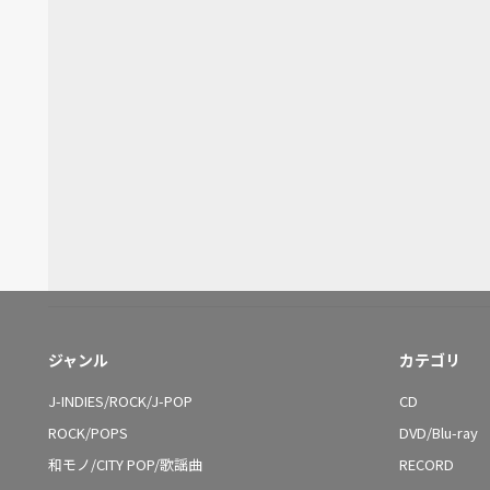
ジャンル
カテゴリ
J-INDIES/ROCK/J-POP
CD
ROCK/POPS
DVD/Blu-ray
和モノ/CITY POP/歌謡曲
RECORD