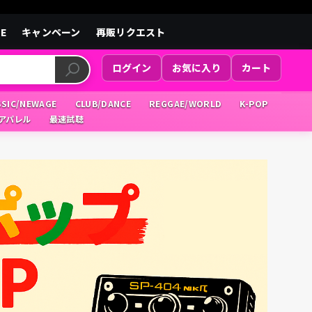
LE
キャンペーン
再販リクエスト
ログイン
お気に入り
カート
SSIC/NEWAGE
CLUB/DANCE
REGGAE/WORLD
K-POP
/アパレル
最速試聴