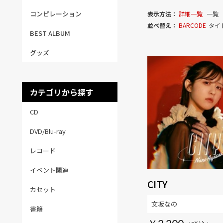
コンピレーション
表示方法：
詳細一覧
一覧
並べ替え：
BARCODE
タイ
BEST ALBUM
グッズ
カテゴリから探す
CD
DVD/Blu-ray
レコード
イベント関連
CITY
カセット
文坂なの
書籍