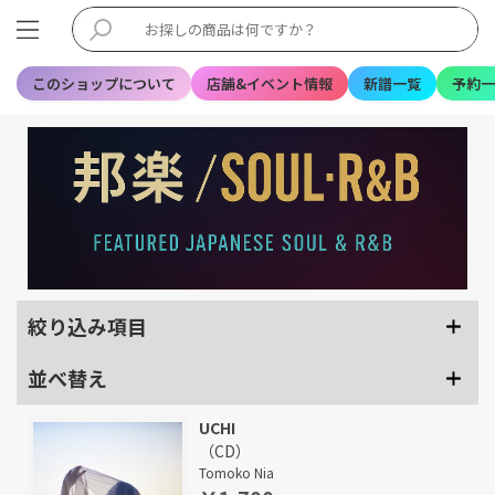
このショップについて
店舗&イベント情報
新譜一覧
予約一
絞り込み項目
並べ替え
UCHI
（CD）
Tomoko Nia