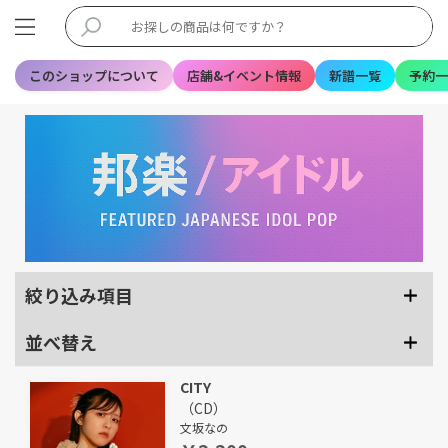
このショップについて
店舗&イベント情報
新譜一覧
予約一
絞り込み項目
並べ替え
CITY
（CD）
文坂なの