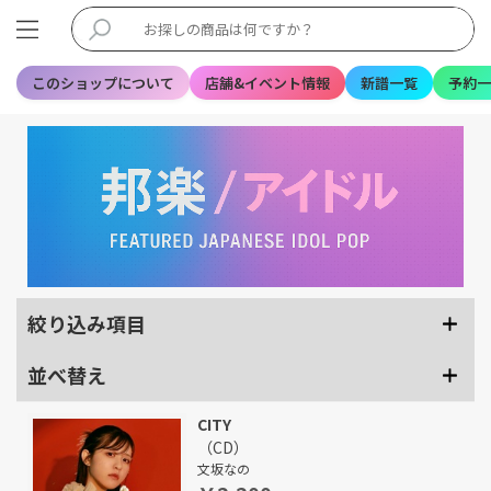
このショップについて
店舗&イベント情報
新譜一覧
予約一
絞り込み項目
並べ替え
CITY
（CD）
文坂なの