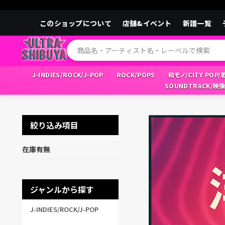
このショップについて
店舗&イベント
新譜一覧
J-INDIES/ROCK/J-POP
ROCK/POPS
和モノ/CITY POP
SOUNDTRACK/映
絞り込み項目
在庫有無
ジャンルから探す
J-INDIES/ROCK/J-POP