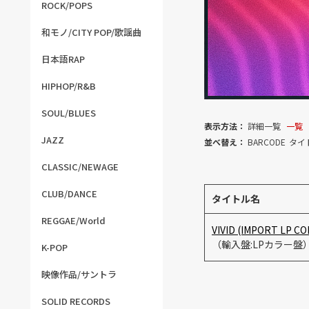
ROCK/POPS
和モノ/CITY POP/歌謡曲
日本語RAP
HIPHOP/R&B
SOUL/BLUES
表示方法：
詳細一覧
一覧
JAZZ
並べ替え：
BARCODE
タイ
CLASSIC/NEWAGE
CLUB/DANCE
タイトル名
REGGAE/World
VIVID (IMPORT LP C
（輸入盤:LPカラー盤
K-POP
映像作品/サントラ
SOLID RECORDS