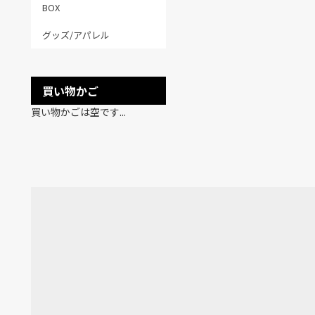
BOX
グッズ/アパレル
買い物かご
買い物かごは空です...