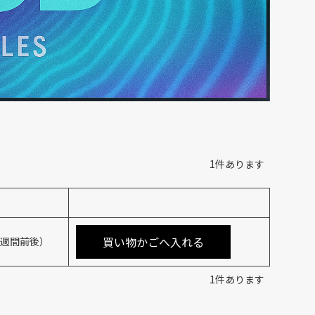
1
件あります
買い物かごへ入れる
4週間前後）
1
件あります