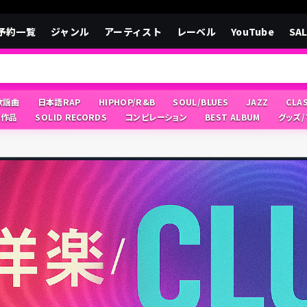
予約一覧
ジャンル
アーティスト
レーベル
YouTube
SA
/歌謡曲
日本語RAP
HIPHOP/R&B
SOUL/BLUES
JAZZ
CLA
像作品
SOLID RECORDS
コンピレーション
BEST ALBUM
グッズ