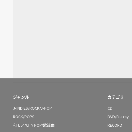
ジャンル
カテゴリ
J-INDIES/ROCK/J-POP
CD
ROCK/POPS
DVD/Blu-ray
和モノ/CITY POP/歌謡曲
RECORD