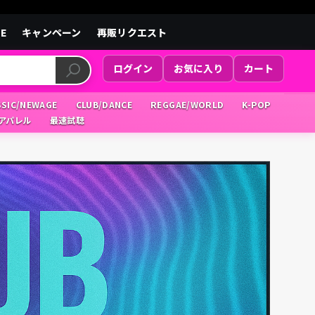
LE
キャンペーン
再販リクエスト
ログイン
お気に入り
カート
SSIC/NEWAGE
CLUB/DANCE
REGGAE/WORLD
K-POP
/アパレル
最速試聴