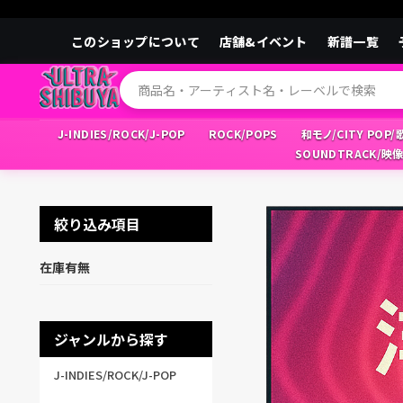
このショップについて
店舗&イベント
新譜一覧
J-INDIES/ROCK/J-POP
ROCK/POPS
和モノ/CITY POP
SOUNDTRACK/映
絞り込み項目
在庫有無
ジャンルから探す
J-INDIES/ROCK/J-POP