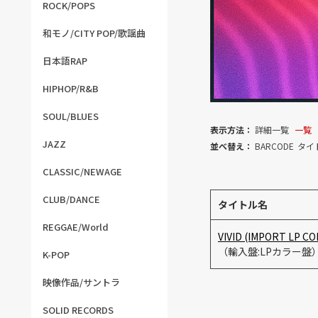
ROCK/POPS
和モノ/CITY POP/歌謡曲
日本語RAP
HIPHOP/R&B
SOUL/BLUES
表示方法：
詳細一覧
一覧
JAZZ
並べ替え：
BARCODE
タイ
CLASSIC/NEWAGE
CLUB/DANCE
タイトル名
REGGAE/World
VIVID (IMPORT LP C
（輸入盤:LPカラー盤
K-POP
映像作品/サントラ
SOLID RECORDS