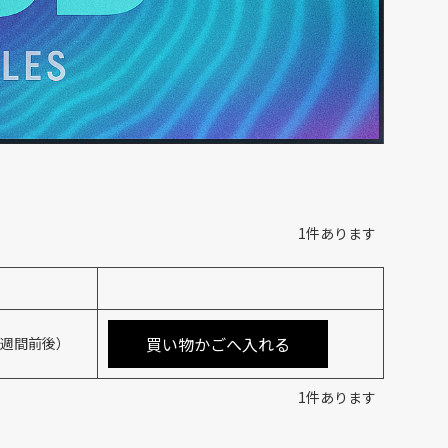
1
件あります
買い物かごへ入れる
4週間前後）
1
件あります