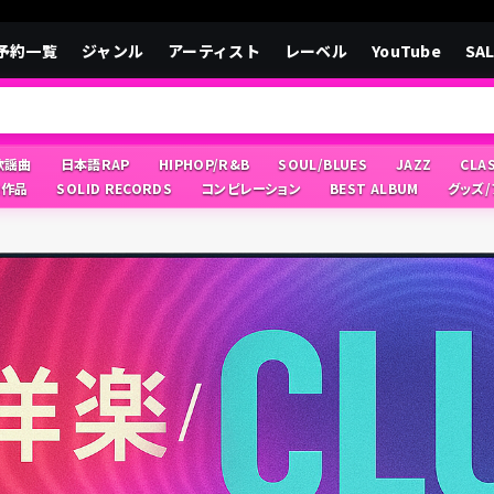
予約一覧
ジャンル
アーティスト
レーベル
YouTube
SA
/歌謡曲
日本語RAP
HIPHOP/R&B
SOUL/BLUES
JAZZ
CLA
像作品
SOLID RECORDS
コンピレーション
BEST ALBUM
グッズ