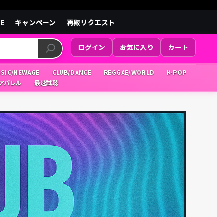
LE
キャンペーン
再販リクエスト
ログイン
お気に入り
カート
SSIC/NEWAGE
CLUB/DANCE
REGGAE/WORLD
K-POP
/アパレル
最速試聴