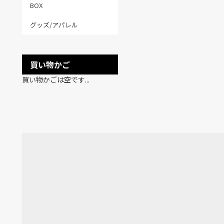
BOX
グッズ/アパレル
買い物かご
買い物かごは空です...