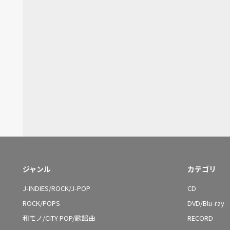
ジャンル
カテゴリ
J-INDIES/ROCK/J-POP
CD
ROCK/POPS
DVD/Blu-ray
和モノ/CITY POP/歌謡曲
RECORD