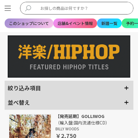
このショップについて
店舗&イベント情報
新譜一覧
予約一
絞り込み項目
並べ替え
【発売延期】GOLLIWOG
（輸入盤:国内流通仕様CD）
BILLY WOODS
￥2,750