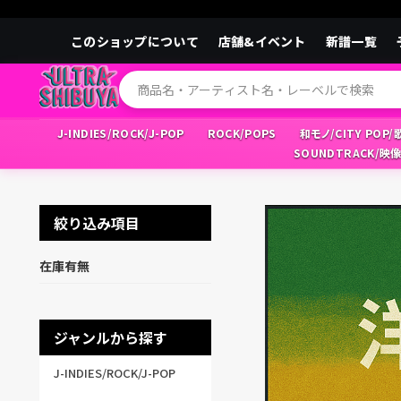
このショップについて
店舗&イベント
新譜一覧
J-INDIES/ROCK/J-POP
ROCK/POPS
和モノ/CITY POP
SOUNDTRACK/映
絞り込み項目
在庫有無
ジャンルから探す
J-INDIES/ROCK/J-POP