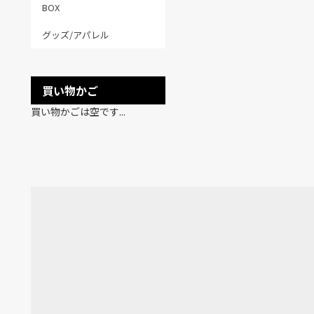
BOX
グッズ/アパレル
買い物かご
買い物かごは空です...