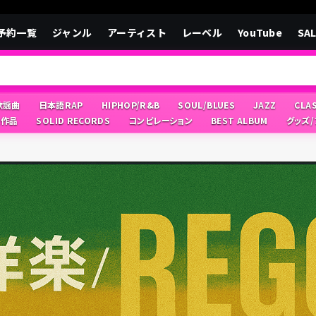
予約一覧
ジャンル
アーティスト
レーベル
YouTube
SA
/歌謡曲
日本語RAP
HIPHOP/R&B
SOUL/BLUES
JAZZ
CLA
像作品
SOLID RECORDS
コンピレーション
BEST ALBUM
グッズ