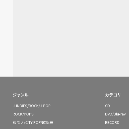
ジャンル
カテゴリ
J-INDIES/ROCK/J-POP
CD
ROCK/POPS
DVD/Blu-ray
和モノ/CITY POP/歌謡曲
RECORD