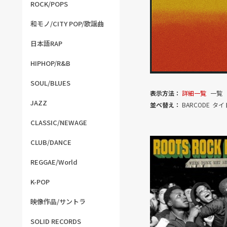
ROCK/POPS
和モノ/CITY POP/歌謡曲
日本語RAP
HIPHOP/R&B
SOUL/BLUES
表示方法：
詳細一覧
一覧
JAZZ
並べ替え：
BARCODE
タイ
CLASSIC/NEWAGE
CLUB/DANCE
REGGAE/World
K-POP
映像作品/サントラ
SOLID RECORDS