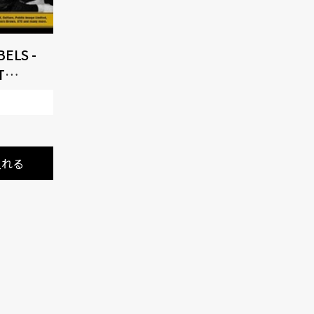
ELS -
T
82 3CD
入れる