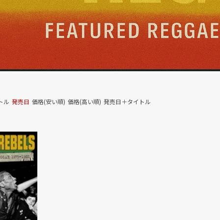
トル
発売日
価格(安い順)
価格(高い順)
発売日＋タイトル