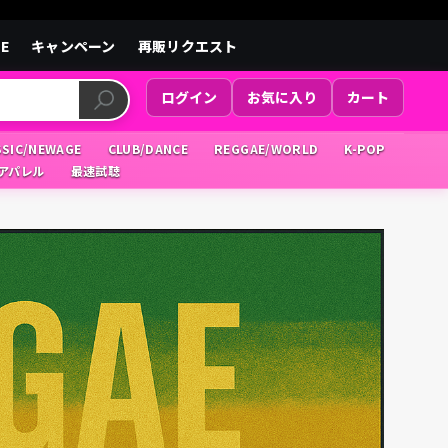
LE
キャンペーン
再販リクエスト
ログイン
お気に入り
カート
SSIC/NEWAGE
CLUB/DANCE
REGGAE/WORLD
K-POP
/アパレル
最速試聴