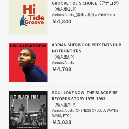
GROOVE：DJ'S CHOICE（アナログ）
（輸入盤2LP）
Various Artists_(選曲：黒田大介(KICKIN))
￥4,840
ADRIAN SHERWOOD PRESENTS DUB
NO FRONTIERS
（輸入盤LP）
Various Artists
￥4,708
SOUL LOVE NOW: THE BLACK FIRE
RECORDS STORY 1975-1993
（輸入盤2LP）
Various Artists (ONENESS OF JUJU, WAYNE
DAVIS, ETC.)
￥5,038