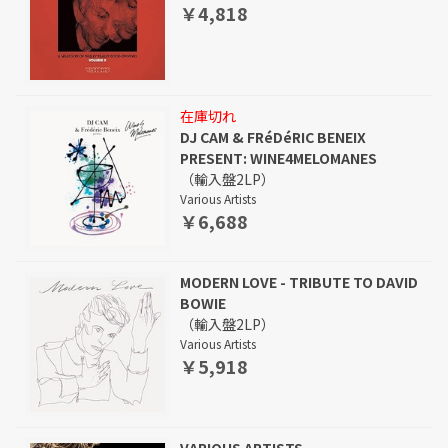
￥4,818
在庫切れ
DJ CAM & FRéDéRIC BENEIX
PRESENT: WINE4MELOMANES
（輸入盤2LP）
Various Artists
￥6,688
MODERN LOVE - TRIBUTE TO DAVID
BOWIE
（輸入盤2LP）
Various Artists
￥5,918