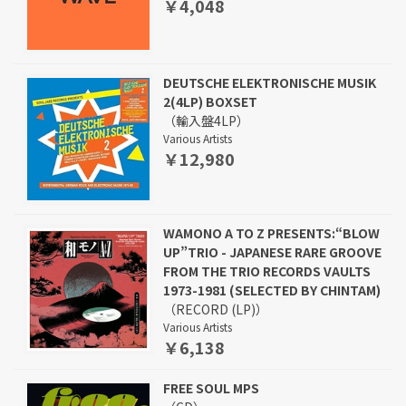
￥4,048
DEUTSCHE ELEKTRONISCHE MUSIK
2(4LP) BOXSET
（輸入盤4LP）
Various Artists
￥12,980
WAMONO A TO Z PRESENTS:“BLOW
UP”TRIO - JAPANESE RARE GROOVE
FROM THE TRIO RECORDS VAULTS
1973-1981 (SELECTED BY CHINTAM)
（RECORD (LP)）
Various Artists
￥6,138
FREE SOUL MPS