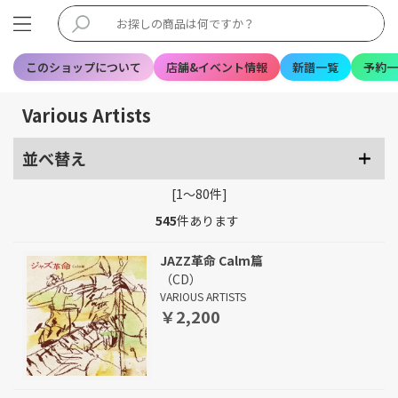
このショップについて
店舗&イベント情報
新譜一覧
予約一
Various Artists
並べ替え
[1～80件]
545
件あります
JAZZ革命 Calm篇
（CD）
VARIOUS ARTISTS
￥2,200