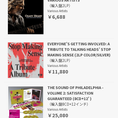
VARIOUS ARTISTS
（輸入盤2LP）
Various Artists
￥6,688
EVERYONE’S GETTING INVOLVED: A
TRIBUTE TO TALKING HEADS’ STOP
MAKING SENSE (2LP COLOR/SILVER)
（輸入盤2LP）
Various Artists
￥11,880
THE SOUND OF PHILADELPHIA -
VOLUME 2: SATISFACTION
GUARANTEED (8CD+12' )
（輸入盤8CD+12インチ）
Various Artists
￥25,080