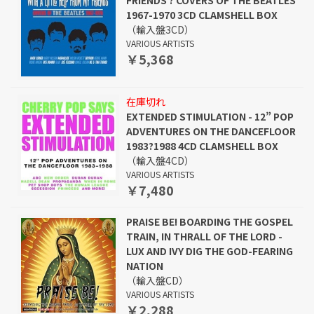
FRIENDS ? COVERS OF THE BEATLES
1967-1970 3CD CLAMSHELL BOX
（輸入盤3CD）
VARIOUS ARTISTS
￥5,368
在庫切れ
EXTENDED STIMULATION - 12” POP
ADVENTURES ON THE DANCEFLOOR
1983?1988 4CD CLAMSHELL BOX
（輸入盤4CD）
VARIOUS ARTISTS
￥7,480
PRAISE BE! BOARDING THE GOSPEL
TRAIN, IN THRALL OF THE LORD -
LUX AND IVY DIG THE GOD-FEARING
NATION
（輸入盤CD）
VARIOUS ARTISTS
￥2,288