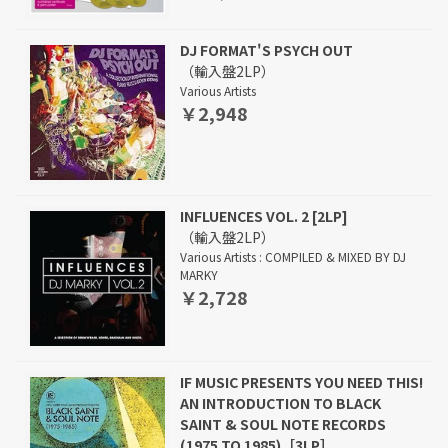
DJ FORMAT'S PSYCH OUT
（輸入盤2LP）
Various Artists
￥2,948
INFLUENCES VOL. 2 [2LP]
（輸入盤2LP）
Various Artists : COMPILED & MIXED BY DJ
MARKY
￥2,728
IF MUSIC PRESENTS YOU NEED THIS!
AN INTRODUCTION TO BLACK
SAINT & SOUL NOTE RECORDS
(1975 TO 1985)［3LP］