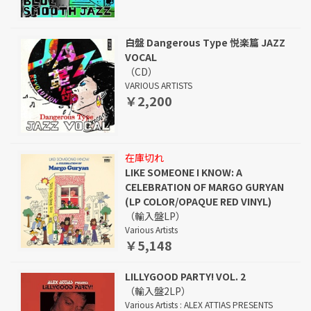
白盤 Dangerous Type 悦楽篇 JAZZ
VOCAL
（CD）
VARIOUS ARTISTS
￥2,200
在庫切れ
LIKE SOMEONE I KNOW: A
CELEBRATION OF MARGO GURYAN
(LP COLOR/OPAQUE RED VINYL)
（輸入盤LP）
Various Artists
￥5,148
LILLYGOOD PARTY! VOL. 2
（輸入盤2LP）
Various Artists : ALEX ATTIAS PRESENTS