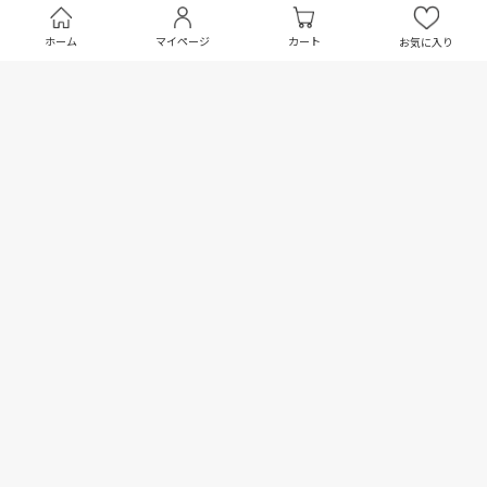
￥3,608
ホーム
マイページ
カート
お気に入り
在庫切れ
TECTONIC SOUND / VINYL 4
(IMPORT 12")
（輸入盤12インチ）
VARIOUS ARTISTS
￥3,608
在庫切れ
TECTONIC SOUND / VINYL 5
(IMPORT 12")
（輸入盤12インチ）
VARIOUS ARTISTS
￥3,608
在庫切れ
TECTONIC SOUND / VINYL 6