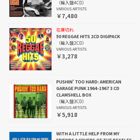
（輸入盤4CD）
VARIOUS ARTISTS
￥7,480
在庫切れ
50 REGGAE HITS 2CD DIGIPACK
（輸入盤2CD）
VARIOUS ARTISTS
￥3,278
PUSHIN' TOO HARD: AMERICAN
GARAGE PUNK 1964-1967 3 CD
CLAMSHELL BOX
（輸入盤3CD）
VARIOUS ARTISTS
￥5,918
WITH A LITTLE HELP FROM MY