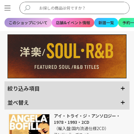
このショップについて
店舗&イベント情報
新譜一覧
予約一
絞り込み項目
並べ替え
アイ・トライ・ジ・アンソロジー・
1978・1993・2CD
（輸入盤:国内流通仕様2CD）