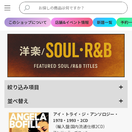
このショップについて
店舗&イベント情報
新譜一覧
予約一
絞り込み項目
並べ替え
アイ・トライ・ジ・アンソロジー・
1978・1993・2CD
（輸入盤:国内流通仕様2CD）