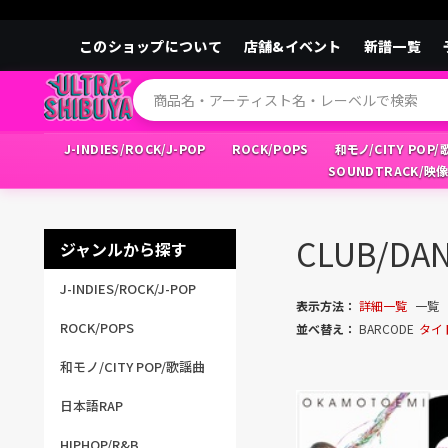
このショップについて
店舗&イベント
新譜一覧
J-INDIES/ROCK/J-POP
ROCK/POPS
和モノ/CITY POP
SOUNDTRACK/映
CLUB/D
ジャンルから探す
J-INDIES/ROCK/J-POP
表示方法：
詳細一覧
一覧
ROCK/POPS
並べ替え：
BARCODE
タイ
和モノ/CITY POP/歌謡曲
日本語RAP
HIPHOP/R&B