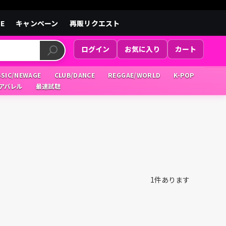
LE
キャンペーン
再販リクエスト
ログイン
お気に入り
カート
SSIC/NEWAGE
CLUB/DANCE
REGGAE/WORLD
K-POP
/アパレル
最速試聴
1
件あります