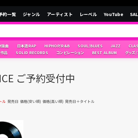
予約一覧
ジャンル
アーティスト
レーベル
YouTube
SA
/歌謡曲
日本語RAP
HIPHOP/R&B
SOUL/BLUES
JAZZ
CLA
像作品
SOLID RECORDS
コンピレーション
BEST ALBUM
グッズ
ANCE ご予約受付中
トル
発売日
価格(安い順)
価格(高い順)
発売日＋タイトル