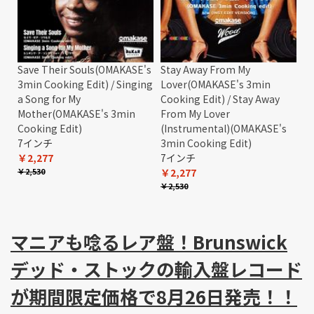
Save Their Souls(OMAKASE's
Stay Away From My
3min Cooking Edit) / Singing
Lover(OMAKASE's 3min
a Song for My
Cooking Edit) / Stay Away
Mother(OMAKASE's 3min
From My Lover
Cooking Edit)
(Instrumental)(OMAKASE's
7インチ
3min Cooking Edit)
￥2,277
7インチ
￥2,530
￥2,277
￥2,530
マニアも唸るレア盤！Brunswick
デッド・ストックの輸入盤レコード
が期間限定価格で8月26日発売！！