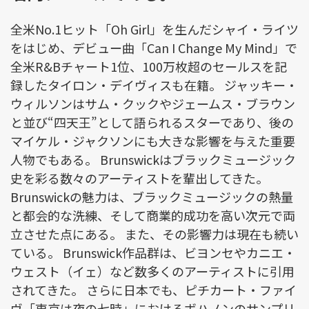
全米No.1ヒット「Oh Girl」を生んだシャイ・ライツ
をはじめ、デビュー曲「Can I Change My Mind」で
全米R&Bチャート1位、100万枚超のセールスを記
録したタイロン・デイヴィスも在籍。 ジャッキー・
ウィルソンはサム・クックやジェームス・ブラウン
と並び“四天王”として語られるスターであり、後の
マイケル・ジャクソンにも大きな影響を与えた重要
人物でもある。 Brunswickはブラックミュージック
史を彩る数々のアーティストを輩出してきた。
Brunswickの魅力は、ブラックミュージックの熱量
と都会的な洗練、そして商業的成功を高い次元で両
立させた点にある。 また、その影響力は現在も続い
ている。 Brunswick作品群は、ビヨンセやカニエ・
ウェスト（イェ）など数多くのアーティストに引用
されてきた。 さらに日本でも、ピチカート・ファイ
ヴ「東京は夜の七時」におけるボハノンのサンプリ