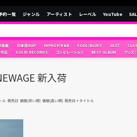
予約一覧
ジャンル
アーティスト
レーベル
YouTube
SA
/歌謡曲
日本語RAP
HIPHOP/R&B
SOUL/BLUES
JAZZ
CLA
像作品
SOLID RECORDS
コンピレーション
BEST ALBUM
グッズ
/NEWAGE 新入荷
トル
発売日
価格(安い順)
価格(高い順)
発売日＋タイトル