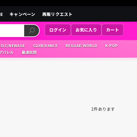
LE
キャンペーン
再販リクエスト
ログイン
お気に入り
カート
SSIC/NEWAGE
CLUB/DANCE
REGGAE/WORLD
K-POP
/アパレル
最速試聴
1
件あります