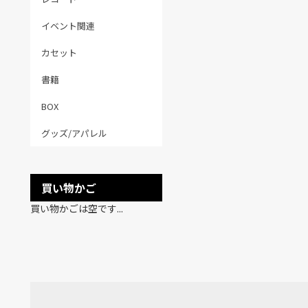
イベント関連
カセット
書籍
BOX
グッズ/アパレル
買い物かご
買い物かごは空です...