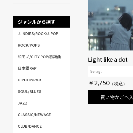
ジャンルから探す
J-INDIES/ROCK/J-POP
ROCK/POPS
和モノ/CITY POP/歌謡曲
Light like a dot
日本語RAP
8eragl
HIPHOP/R&B
￥2,750
SOUL/BLUES
買い物かごへ
JAZZ
CLASSIC/NEWAGE
CLUB/DANCE