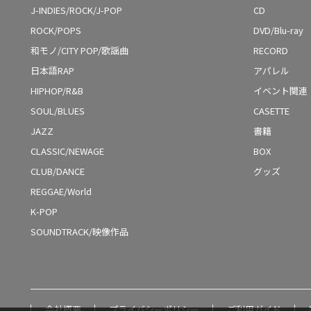
J-INDIES/ROCK/J-POP
CD
ROCK/POPS
DVD/Blu-ray
和モノ/CITY POP/歌謡曲
RECORD
日本語RAP
アパレル
HIPHOP/R&B
イベント関連
SOUL/BLUES
CASETTE
JAZZ
書籍
CLASSIC/NEWAGE
BOX
CLUB/DANCE
グッズ
REGGAE/World
K-POP
SOUNDTRACK/映像作品
会社概要
プライバシーポリシー
ご利用ガイド