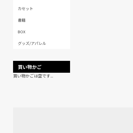
カセット
書籍
BOX
グッズ/アパレル
買い物かご
買い物かごは空です...