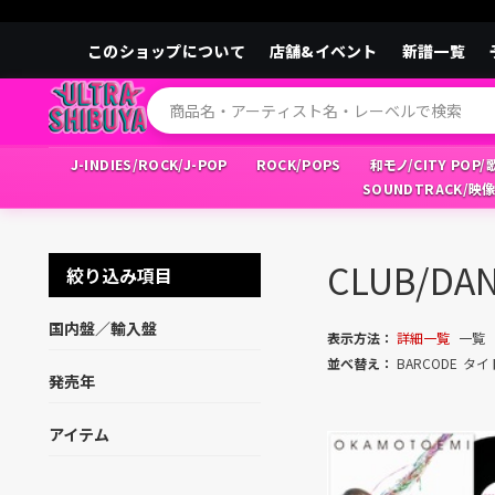
このショップについて
店舗&イベント
新譜一覧
J-INDIES/ROCK/J-POP
ROCK/POPS
和モノ/CITY POP
SOUNDTRACK/映
CLUB/D
絞り込み項目
国内盤／輸入盤
表示方法：
詳細一覧
一覧
並べ替え：
BARCODE
タイ
発売年
アイテム