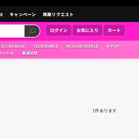
LE
キャンペーン
再販リクエスト
ログイン
お気に入り
カート
SSIC/NEWAGE
CLUB/DANCE
REGGAE/WORLD
K-POP
/アパレル
最速試聴
1
件あります