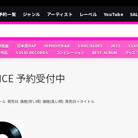
予約一覧
ジャンル
アーティスト
レーベル
YouTube
SA
/歌謡曲
日本語RAP
HIPHOP/R&B
SOUL/BLUES
JAZZ
CLA
像作品
SOLID RECORDS
コンピレーション
BEST ALBUM
グッズ
ANCE 予約受付中
トル
発売日
価格(安い順)
価格(高い順)
発売日＋タイトル