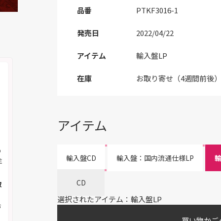
品番
PTKF3016-1
発売日
2022/04/22
アイテム
輸入盤LP
在庫
お取り寄せ（4週間前後
アイテム
の
輸入盤CD
輸入盤：国内流通仕様LP
輸
注
CD
取
選択されたアイテム：輸入盤LP
お
買い物かご