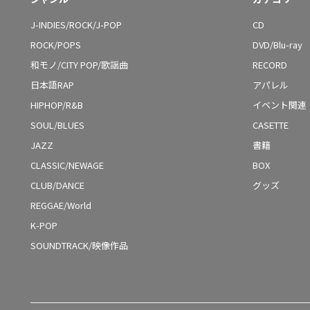
J-INDIES/ROCK/J-POP
CD
ROCK/POPS
DVD/Blu-ray
和モノ/CITY POP/歌謡曲
RECORD
日本語RAP
アパレル
HIPHOP/R&B
イベント関連
SOUL/BLUES
CASETTE
JAZZ
書籍
CLASSIC/NEWAGE
BOX
CLUB/DANCE
グッズ
REGGAE/World
K-POP
SOUNDTRACK/映像作品