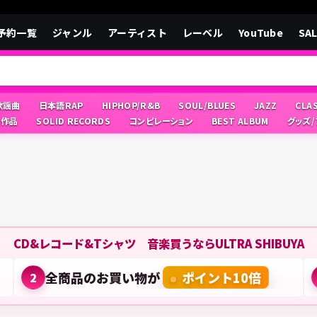
予約一覧
ジャンル
アーティスト
レーベル
YouTube
SA
/歌謡曲
日本語RAP
HIPHOP/R&B
SOUL/BLUES
JAZZ
CLA
像作品
SOLID RECORDS
コンピレーション
BEST ALBUM
グッズ
CD&レコード&Tシャツ 音楽買うならULTRA SHIBUYA
全商品のお買い物が
ポイント10倍
2