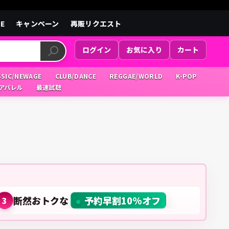
LE
キャンペーン
再販リクエスト
ログイン
お気に入り
カート
SSIC/NEWAGE
CLUB/DANCE
REGGAE/WORLD
K-POP
/アパレル
最速試聴
断然おトクな
予約早割10%オフ
3