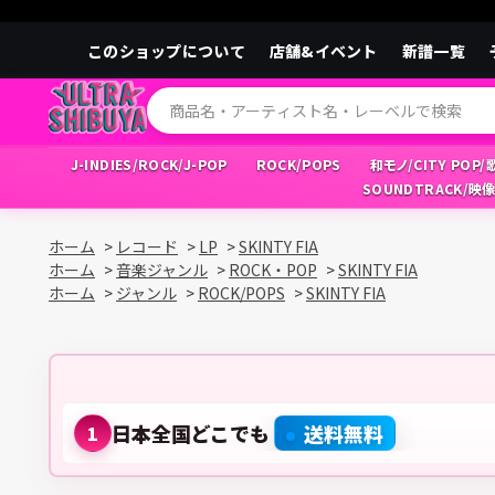
このショップについて
店舗&イベント
新譜一覧
J-INDIES/ROCK/J-POP
ROCK/POPS
和モノ/CITY POP
SOUNDTRACK/映
ホーム
>
レコード
>
LP
>
SKINTY FIA
ホーム
>
音楽ジャンル
>
ROCK・POP
>
SKINTY FIA
ホーム
>
ジャンル
>
ROCK/POPS
>
SKINTY FIA
日本全国どこでも
送料無料
1