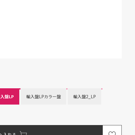
）
入盤LP
輸入盤LPカラー盤
輸入盤2_LP
へ入れる