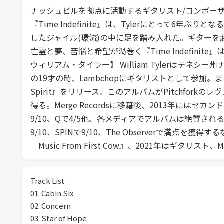
ナッシュビルを拠点に活動するギタリスト/コンポーザー、Willi
『Time Indefinite』は、Tylerにとっ
したジャイル(環流)の中に足を踏み入れた。ギターを
亡霊と夢、苦悩と希望が渦巻く『Time Indefinit
ウィリアム・タイラー】 William Tylerは
の19才の時、Lambchopにギタリストとして参加。またSi
Spirit』をリリース。このアルバムがPitchfo
得る。Merge Recordsに移籍後、2013年にはセカンド・ア
9/10、Qで4/5他、各メディアでアルバムは絶賛される。20
9/10、SPINで9/10、The Observerで満点
『Music From First Cow』、2021年はギタリスト、
Track List
01. Cabin Six
02. Concern
03. Star of Hope