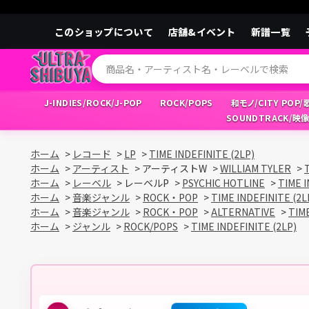
このショップについて
店舗&イベント
新譜一覧
J-INDIES/ROCK/J-POP
ROCK/POPS
和モノ/CITY POP
SOUNDTRACK/映
ホーム
>
レコード
>
LP
>
TIME INDEFINITE (2LP)
ホーム
>
アーティスト
>
アーティストW
>
WILLIAM TYLER
>
ホーム
>
レーベル
>
レーベルP
>
PSYCHIC HOTLINE
>
TIME I
ホーム
>
音楽ジャンル
>
ROCK・POP
>
TIME INDEFINITE (2L
ホーム
>
音楽ジャンル
>
ROCK・POP
>
ALTERNATIVE
>
TIME
ホーム
>
ジャンル
>
ROCK/POPS
>
TIME INDEFINITE (2LP)