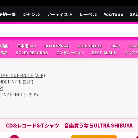
予約一覧
ジャンル
アーティスト
レーベル
YouTube
SA
/歌謡曲
日本語RAP
HIPHOP/R&B
SOUL/BLUES
JAZZ
CLA
像作品
SOLID RECORDS
コンピレーション
BEST ALBUM
グッズ
TIME INDEFINITE (2LP)
NDEFINITE (2LP)
P)
 INDEFINITE (2LP)
CD&レコード&Tシャツ 音楽買うならULTRA SHIBUYA