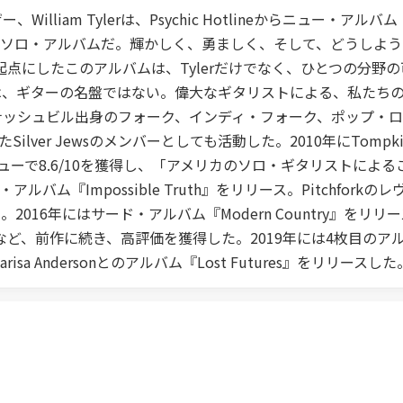
am Tylerは、Psychic Hotlineからニュー・アルバム『T
て6年ぶりとなるソロ・アルバムだ。輝かしく、勇ましく、そして、ど
起点にしたこのアルバムは、Tylerだけでなく、ひとつの分
e』は、ギターの名盤ではない。偉大なギタリストによる、私たちの不安
テネシー州ナッシュビル出身のフォーク、インディ・フォーク、ポップ
lver Jewsのメンバーとしても活動した。2010年にTompkins
rkのレヴューで8.6/10を獲得し、「アメリカのソロ・ギタリス
ルバム『Impossible Truth』をリリース。Pitchforkのレヴュ
16年にはサード・アルバム『Modern Country』をリリース。こ
を獲得するなど、前作に続き、高評価を獲得した。2019年には4枚目のア
Marisa Andersonとのアルバム『Lost Futures』をリリースした