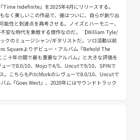
ime Indefinite』を2025年4月にリリースする。
うしようもなく美しいこの作品で、彼はついに、自らが創り出
野の可能性と到達点を再考させる。ノイズとハーモニー、
な時代を象徴する傑作なのだ。 【William Tyle/
・ロックのミュージシャン/ギタリストだ。ソロ活動以前
 Squareよりデビュー・アルバム『Behold The
トによるここ十年の間で最も重要なアルバム」と大きな評価を
ーで8.0/10、Mojoで4/5、Uncutで9/10、SPINで
ちらもPitchforkのレヴューで8.0/10、Uncutで
ルバム『Goes West』、2020年にはサウンドトラック
。