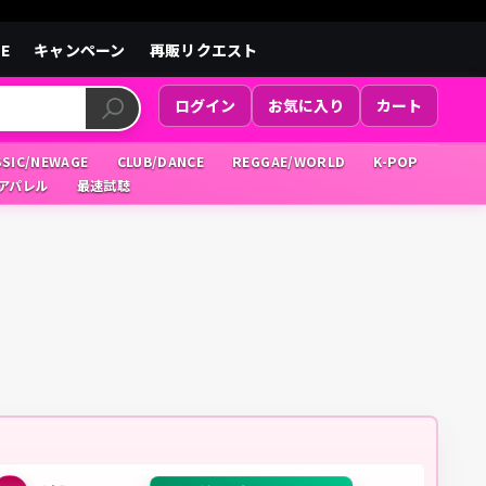
LE
キャンペーン
再販リクエスト
ログイン
お気に入り
カート
SSIC/NEWAGE
CLUB/DANCE
REGGAE/WORLD
K-POP
/アパレル
最速試聴