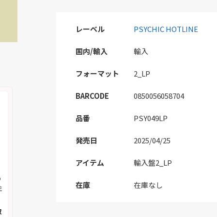
レーベル
PSYCHIC HOTLINE
国内/輸入
輸入
フォーマット
2_LP
BARCODE
0850056058704
品番
PSY049LP
発売日
2025/04/25
アイテム
輸入盤2_LP
の
在庫
在庫なし
注
取