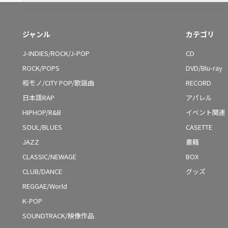
ジャンル
カテゴリ
J-INDIES/ROCK/J-POP
CD
ROCK/POPS
DVD/Blu-ray
和モノ/CITY POP/歌謡曲
RECORD
日本語RAP
アパレル
HIPHOP/R&B
イベント関連
SOUL/BLUES
CASETTE
JAZZ
書籍
CLASSIC/NEWAGE
BOX
CLUB/DANCE
グッズ
REGGAE/World
K-POP
SOUNDTRACK/映像作品