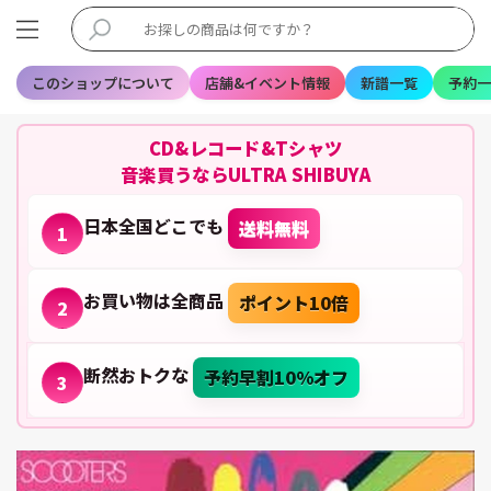
このショップについて
店舗&イベント情報
新譜一覧
予約一
CD&レコード&Tシャツ
音楽買うならULTRA SHIBUYA
日本全国どこでも
送料無料
1
お買い物は全商品
ポイント10倍
2
断然おトクな
予約早割10%オフ
3