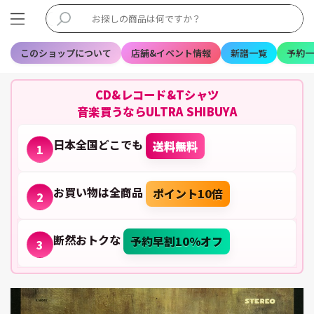
このショップについて
店舗&イベント情報
新譜一覧
予約一
CD&レコード&Tシャツ
音楽買うならULTRA SHIBUYA
日本全国どこでも
送料無料
1
お買い物は全商品
ポイント10倍
2
断然おトクな
予約早割10%オフ
3