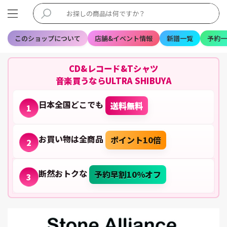
このショップについて
店舗&イベント情報
新譜一覧
予約一
CD&レコード&Tシャツ
音楽買うならULTRA SHIBUYA
日本全国どこでも
送料無料
1
お買い物は全商品
ポイント10倍
2
断然おトクな
予約早割10%オフ
3