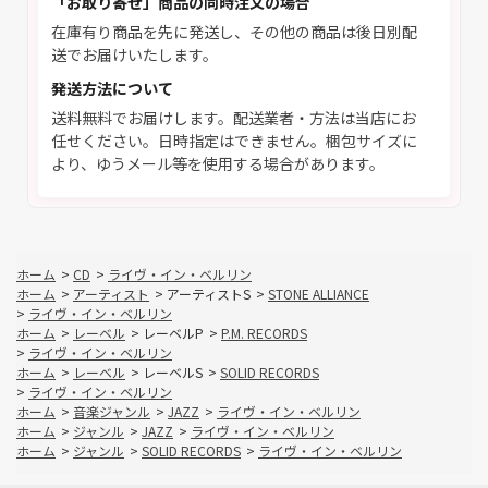
「お取り寄せ」商品の同時注文の場合
在庫有り商品を先に発送し、その他の商品は後日別配
送でお届けいたします。
発送方法について
送料無料でお届けします。配送業者・方法は当店にお
任せください。日時指定はできません。梱包サイズに
より、ゆうメール等を使用する場合があります。
ホーム
>
CD
>
ライヴ・イン・ベルリン
ホーム
>
アーティスト
>
アーティストS
>
STONE ALLIANCE
>
ライヴ・イン・ベルリン
ホーム
>
レーベル
>
レーベルP
>
P.M. RECORDS
>
ライヴ・イン・ベルリン
ホーム
>
レーベル
>
レーベルS
>
SOLID RECORDS
>
ライヴ・イン・ベルリン
ホーム
>
音楽ジャンル
>
JAZZ
>
ライヴ・イン・ベルリン
ホーム
>
ジャンル
>
JAZZ
>
ライヴ・イン・ベルリン
ホーム
>
ジャンル
>
SOLID RECORDS
>
ライヴ・イン・ベルリン