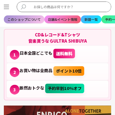
このショップについて
店舗&イベント情報
新譜一覧
予約一
CD&レコード&Tシャツ
音楽買うならULTRA SHIBUYA
日本全国どこでも
送料無料
1
お買い物は全商品
ポイント10倍
2
断然おトクな
予約早割10%オフ
3