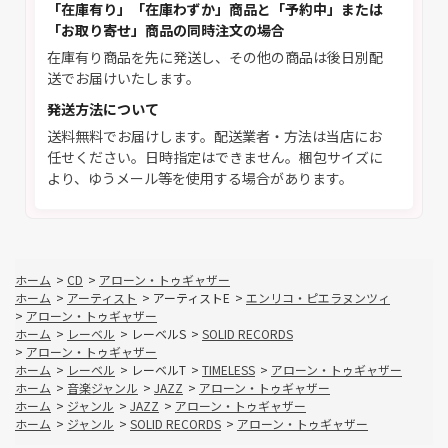
「在庫有り」「在庫わずか」商品と「予約中」または
「お取り寄せ」商品の同時注文の場合
在庫有り商品を先に発送し、その他の商品は後日別配
送でお届けいたします。
発送方法について
送料無料でお届けします。配送業者・方法は当店にお
任せください。日時指定はできません。梱包サイズに
より、ゆうメール等を使用する場合があります。
ホーム
>
CD
>
アローン・トゥギャザー
ホーム
>
アーティスト
>
アーティストE
>
エンリコ・ピエラヌンツィ
>
アローン・トゥギャザー
ホーム
>
レーベル
>
レーベルS
>
SOLID RECORDS
>
アローン・トゥギャザー
ホーム
>
レーベル
>
レーベルT
>
TIMELESS
>
アローン・トゥギャザー
ホーム
>
音楽ジャンル
>
JAZZ
>
アローン・トゥギャザー
ホーム
>
ジャンル
>
JAZZ
>
アローン・トゥギャザー
ホーム
>
ジャンル
>
SOLID RECORDS
>
アローン・トゥギャザー