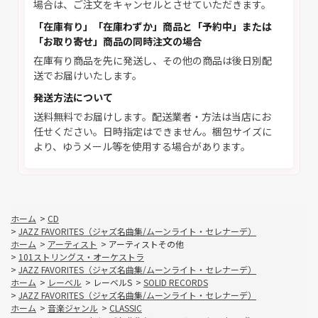
場合は、ご注文をキャンセルとさせていただきます。
「在庫有り」「在庫わずか」商品と「予約中」または
「お取り寄せ」商品の同時注文の場合
在庫有り商品を先に発送し、その他の商品は後日別配
送でお届けいたします。
発送方法について
送料無料でお届けします。配送業者・方法は当店にお
任せください。日時指定はできません。梱包サイズに
より、ゆうメール等を使用する場合があります。
ホーム
>
CD
>
JAZZ FAVORITES（ジャズ名曲集/ムーンライト・セレナーデ）
ホーム
>
アーティスト
>
アーティストその他
>
101ストリングス・オーケストラ
>
JAZZ FAVORITES（ジャズ名曲集/ムーンライト・セレナーデ）
ホーム
>
レーベル
>
レーベルS
>
SOLID RECORDS
>
JAZZ FAVORITES（ジャズ名曲集/ムーンライト・セレナーデ）
ホーム
>
音楽ジャンル
>
CLASSIC