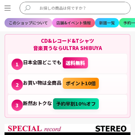
このショップについて
店舗&イベント情報
新譜一覧
予約一
CD&レコード&Tシャツ
音楽買うならULTRA SHIBUYA
日本全国どこでも
送料無料
1
お買い物は全商品
ポイント10倍
2
断然おトクな
予約早割10%オフ
3