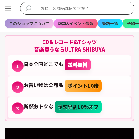
このショップについて
店舗&イベント情報
新譜一覧
予約一
CD&レコード&Tシャツ
音楽買うならULTRA SHIBUYA
日本全国どこでも
送料無料
1
お買い物は全商品
ポイント10倍
2
断然おトクな
予約早割10%オフ
3