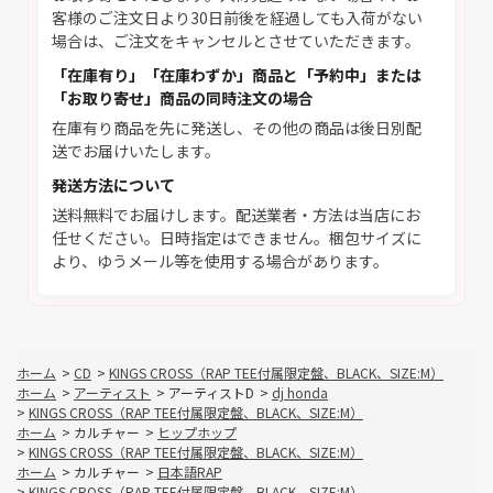
客様のご注文日より30日前後を経過しても入荷がない
場合は、ご注文をキャンセルとさせていただきます。
「在庫有り」「在庫わずか」商品と「予約中」または
「お取り寄せ」商品の同時注文の場合
在庫有り商品を先に発送し、その他の商品は後日別配
送でお届けいたします。
発送方法について
送料無料でお届けします。配送業者・方法は当店にお
任せください。日時指定はできません。梱包サイズに
より、ゆうメール等を使用する場合があります。
ホーム
>
CD
>
KINGS CROSS（RAP TEE付属限定盤、BLACK、SIZE:M）
ホーム
>
アーティスト
>
アーティストD
>
dj honda
>
KINGS CROSS（RAP TEE付属限定盤、BLACK、SIZE:M）
ホーム
>
カルチャー
>
ヒップホップ
>
KINGS CROSS（RAP TEE付属限定盤、BLACK、SIZE:M）
ホーム
>
カルチャー
>
日本語RAP
>
KINGS CROSS（RAP TEE付属限定盤、BLACK、SIZE:M）