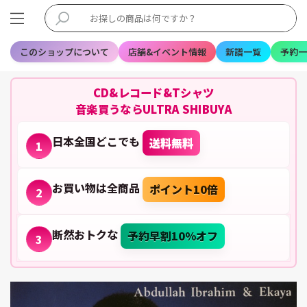
このショップについて
店舗&イベント情報
新譜一覧
予約一
CD&レコード&Tシャツ
音楽買うならULTRA SHIBUYA
日本全国どこでも
送料無料
1
お買い物は全商品
ポイント10倍
2
断然おトクな
予約早割10%オフ
3