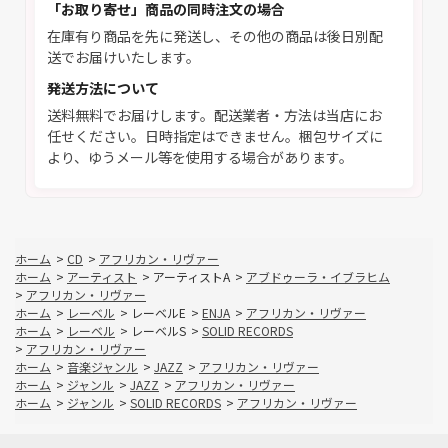
「お取り寄せ」商品の同時注文の場合
在庫有り商品を先に発送し、その他の商品は後日別配
送でお届けいたします。
発送方法について
送料無料でお届けします。配送業者・方法は当店にお
任せください。日時指定はできません。梱包サイズに
より、ゆうメール等を使用する場合があります。
ホーム
>
CD
>
アフリカン・リヴァー
ホーム
>
アーティスト
>
アーティストA
>
アブドゥーラ・イブラヒム
>
アフリカン・リヴァー
ホーム
>
レーベル
>
レーベルE
>
ENJA
>
アフリカン・リヴァー
ホーム
>
レーベル
>
レーベルS
>
SOLID RECORDS
>
アフリカン・リヴァー
ホーム
>
音楽ジャンル
>
JAZZ
>
アフリカン・リヴァー
ホーム
>
ジャンル
>
JAZZ
>
アフリカン・リヴァー
ホーム
>
ジャンル
>
SOLID RECORDS
>
アフリカン・リヴァー