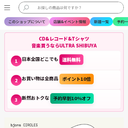
このショップについて
店舗&イベント情報
新譜一覧
予約一
CD&レコード&Tシャツ
音楽買うならULTRA SHIBUYA
日本全国どこでも
送料無料
1
お買い物は全商品
ポイント10倍
2
断然おトクな
予約早割10%オフ
3