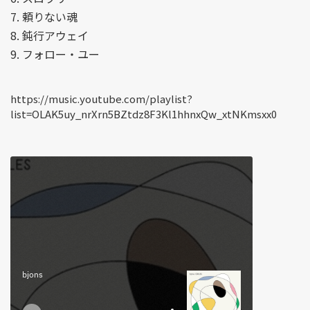
7. 頼りない魂
8. 鈍行アウェイ
9. フォロー・ユー
https://music.youtube.com/playlist?
list=OLAK5uy_nrXrn5BZtdz8F3Kl1hhnxQw_xtNKmsxx0