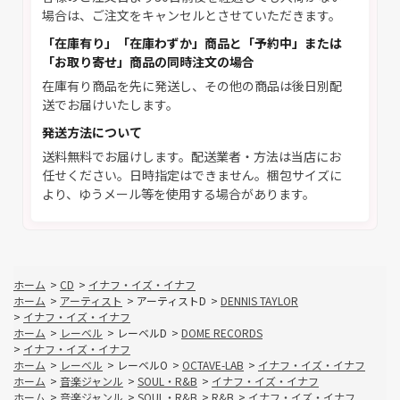
場合は、ご注文をキャンセルとさせていただきます。
「在庫有り」「在庫わずか」商品と「予約中」または
「お取り寄せ」商品の同時注文の場合
在庫有り商品を先に発送し、その他の商品は後日別配
送でお届けいたします。
発送方法について
送料無料でお届けします。配送業者・方法は当店にお
任せください。日時指定はできません。梱包サイズに
より、ゆうメール等を使用する場合があります。
ホーム
>
CD
>
イナフ・イズ・イナフ
ホーム
>
アーティスト
>
アーティストD
>
DENNIS TAYLOR
>
イナフ・イズ・イナフ
ホーム
>
レーベル
>
レーベルD
>
DOME RECORDS
>
イナフ・イズ・イナフ
ホーム
>
レーベル
>
レーベルO
>
OCTAVE-LAB
>
イナフ・イズ・イナフ
ホーム
>
音楽ジャンル
>
SOUL・R&B
>
イナフ・イズ・イナフ
ホーム
>
音楽ジャンル
>
SOUL・R&B
>
R&B
>
イナフ・イズ・イナフ