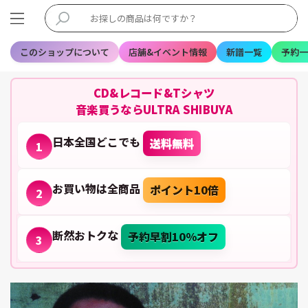
このショップについて
店舗&イベント情報
新譜一覧
予約一
CD&レコード&Tシャツ
音楽買うならULTRA SHIBUYA
日本全国どこでも
送料無料
1
お買い物は全商品
ポイント10倍
2
断然おトクな
予約早割10%オフ
3