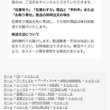
場合は、ご注文をキャンセルとさせていただきます。
「在庫有り」「在庫わずか」商品と「予約中」または
「お取り寄せ」商品の同時注文の場合
在庫有り商品を先に発送し、その他の商品は後日別配
送でお届けいたします。
発送方法について
送料無料でお届けします。配送業者・方法は当店にお
任せください。日時指定はできません。梱包サイズに
より、ゆうメール等を使用する場合があります。
ホーム
>
CD
>
トゥルース
ホーム
>
アーティスト
>
アーティストK
>
KING HANNIBAL
>
トゥルース
ホーム
>
レーベル
>
レーベルA
>
AWARE
>
トゥルース
ホーム
>
レーベル
>
レーベルO
>
OCTAVE-LAB
>
トゥルース
ホーム
>
音楽ジャンル
>
SOUL・R&B
>
トゥルース
ホーム
>
音楽ジャンル
>
SOUL・R&B
>
R&B
>
トゥルース
ホーム
>
ジャンル
>
HIPHOP/R&B
>
トゥルース
ホーム
>
ジャンル
>
SOUL/BLUES
>
トゥルース