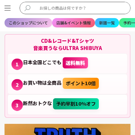
このショップについて
店舗&イベント情報
新譜一覧
予約一
CD&レコード&Tシャツ
音楽買うならULTRA SHIBUYA
日本全国どこでも
送料無料
1
お買い物は全商品
ポイント10倍
2
断然おトクな
予約早割10%オフ
3