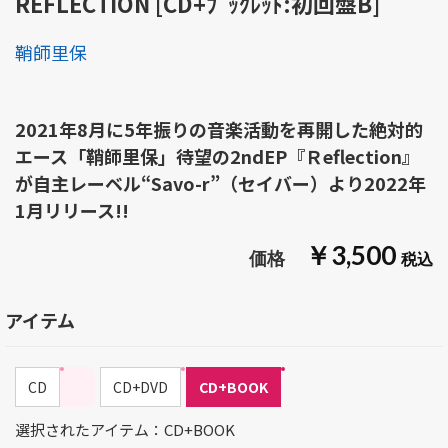
REFLECTION [CD+ﾌﾞｯｸﾚｯﾄ:初回盤B]
鞘師里保
2021年8月に5年振りの音楽活動を再開した絶対的
エース「鞘師里保」待望の2ndEP『Ｒeflection』
が自主レーベル“Savo-r”（セイバー）より2022年
1月リリース!!
￥3,500
アイテム
CD
CD+DVD
CD+BOOK
選択されたアイテム：CD+BOOK