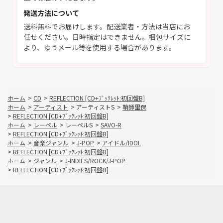
発送方法について
送料無料でお届けします。配送業者・方法は当店にお
任せください。日時指定はできません。梱包サイズに
より、ゆうメール等を使用する場合があります。
ホーム
>
CD
>
REFLECTION [CD+ﾌﾞｯｸﾚｯﾄ:初回盤B]
ホーム
>
アーティスト
>
アーティストS
>
鞘師里保
>
REFLECTION [CD+ﾌﾞｯｸﾚｯﾄ:初回盤B]
ホーム
>
レーベル
>
レーベルS
>
SAVO-R
>
REFLECTION [CD+ﾌﾞｯｸﾚｯﾄ:初回盤B]
ホーム
>
音楽ジャンル
>
J-POP
>
アイドル/IDOL
>
REFLECTION [CD+ﾌﾞｯｸﾚｯﾄ:初回盤B]
ホーム
>
ジャンル
>
J-INDIES/ROCK/J-POP
>
REFLECTION [CD+ﾌﾞｯｸﾚｯﾄ:初回盤B]