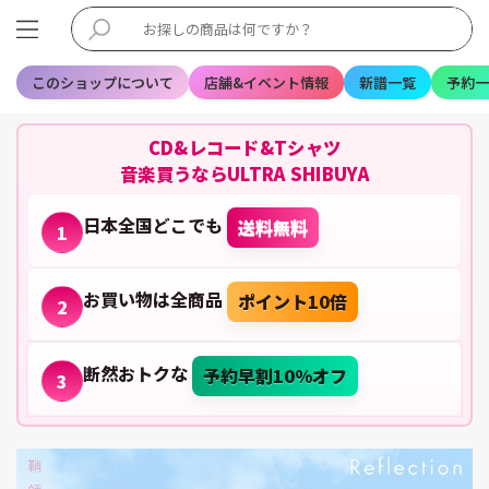
このショップについて
店舗&イベント情報
新譜一覧
予約一
CD&レコード&Tシャツ
音楽買うならULTRA SHIBUYA
日本全国どこでも
送料無料
1
お買い物は全商品
ポイント10倍
2
断然おトクな
予約早割10%オフ
3