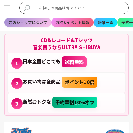
このショップについて
店舗&イベント情報
新譜一覧
予約一
CD&レコード&Tシャツ
音楽買うならULTRA SHIBUYA
日本全国どこでも
送料無料
1
お買い物は全商品
ポイント10倍
2
断然おトクな
予約早割10%オフ
3