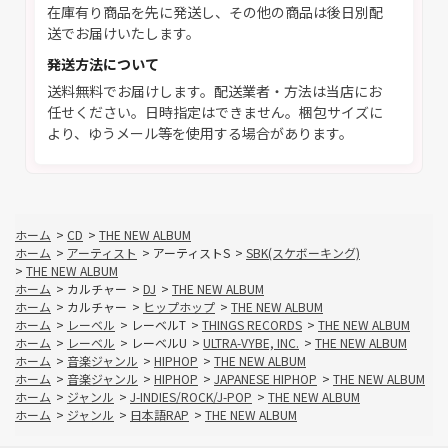
在庫有り商品を先に発送し、その他の商品は後日別配
送でお届けいたします。
発送方法について
送料無料でお届けします。配送業者・方法は当店にお
任せください。日時指定はできません。梱包サイズに
より、ゆうメール等を使用する場合があります。
ホーム
>
CD
>
THE NEW ALBUM
ホーム
>
アーティスト
>
アーティストS
>
SBK(スケボーキング)
>
THE NEW ALBUM
ホーム
>
カルチャー
>
DJ
>
THE NEW ALBUM
ホーム
>
カルチャー
>
ヒップホップ
>
THE NEW ALBUM
ホーム
>
レーベル
>
レーベルT
>
THINGS RECORDS
>
THE NEW ALBUM
ホーム
>
レーベル
>
レーベルU
>
ULTRA-VYBE, INC.
>
THE NEW ALBUM
ホーム
>
音楽ジャンル
>
HIPHOP
>
THE NEW ALBUM
ホーム
>
音楽ジャンル
>
HIPHOP
>
JAPANESE HIPHOP
>
THE NEW ALBUM
ホーム
>
ジャンル
>
J-INDIES/ROCK/J-POP
>
THE NEW ALBUM
ホーム
>
ジャンル
>
日本語RAP
>
THE NEW ALBUM