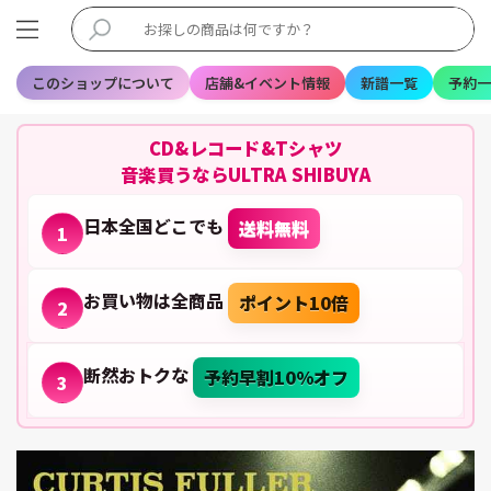
このショップについて
店舗&イベント情報
新譜一覧
予約一
CD&レコード&Tシャツ
音楽買うならULTRA SHIBUYA
日本全国どこでも
送料無料
1
お買い物は全商品
ポイント10倍
2
断然おトクな
予約早割10%オフ
3