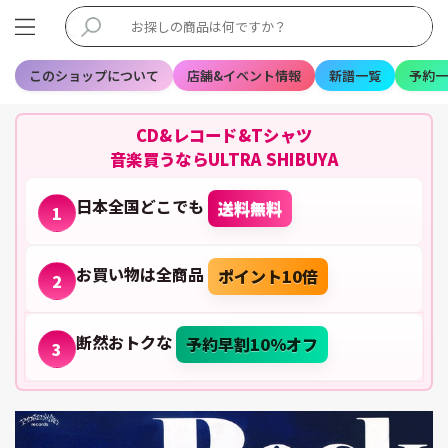
このショップについて
店舗&イベント情報
新譜一覧
予約一
CD&レコード&Tシャツ
音楽買うならULTRA SHIBUYA
日本全国どこでも
送料無料
1
お買い物は全商品
ポイント10倍
2
断然おトクな
予約早割10%オフ
3