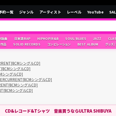
予約一覧
ジャンル
アーティスト
レーベル
YouTube
SA
/歌謡曲
日本語RAP
HIPHOP/R&B
SOUL/BLUES
JAZZ
CLA
像作品
SOLID RECORDS
コンピレーション
BEST ALBUM
グッズ
RRENT[8CMシングルCD]
T[8CMシングルCD]
CMシングルCD]
DERCURRENT[8CMシングルCD]
RENT[8CMシングルCD]
NT[8CMシングルCD]
CD&レコード&Tシャツ 音楽買うならULTRA SHIBUYA