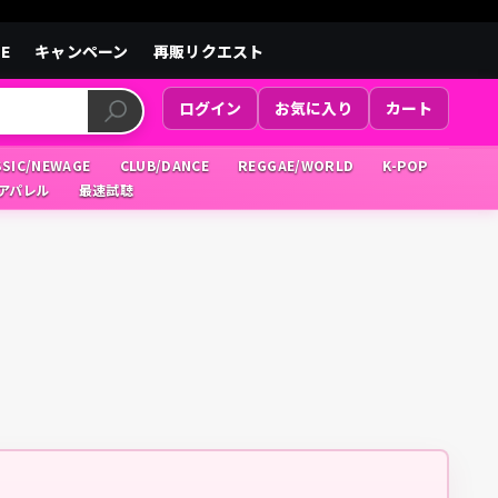
LE
キャンペーン
再販リクエスト
ログイン
お気に入り
カート
SSIC/NEWAGE
CLUB/DANCE
REGGAE/WORLD
K-POP
/アパレル
最速試聴