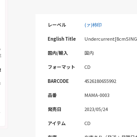
レーベル
(ァ)柿印
English Title
Undercurrent[8cmSING
の
国内/輸入
国内
注
フォーマット
CD
取
BARCODE
4526180655992
お
品番
MAMA-0003
く
発売日
2023/05/24
メ
アイテム
CD