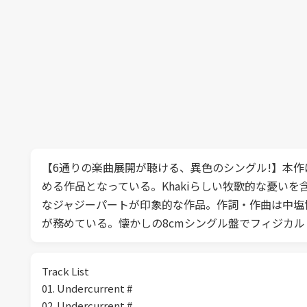
【6通りの楽曲展開が聴ける、異色のシングル!】本
める作品となっている。Khakiらしい牧歌的な憂い
なジャジーパートが印象的な作品。作詞・作曲は中塩博斗(Vo
が務めている。懐かしの8cmシングル盤でフィジカル
Track List
01. Undercurrent #
02. Undercurrent #