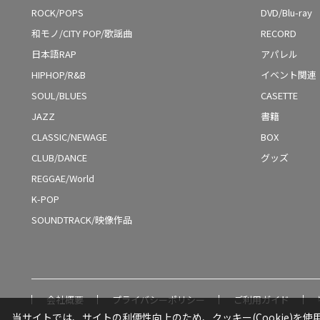
ROCK/POPS
DVD/Blu-ray
和モノ/CITY POP/歌謡曲
RECORD
日本語RAP
アパレル
HIPHOP/R&B
イベント関連
SOUL/BLUES
CASETTE
JAZZ
書籍
CLASSIC/NEWAGE
BOX
CLUB/DANCE
グッズ
REGGAE/World
K-POP
SOUNDTRACK/映像作品
会社概要
プライバシーポリシー
ご利用ガイド
当サイトでは、サイトの利便性向上のため、クッキー(Cookie)を使