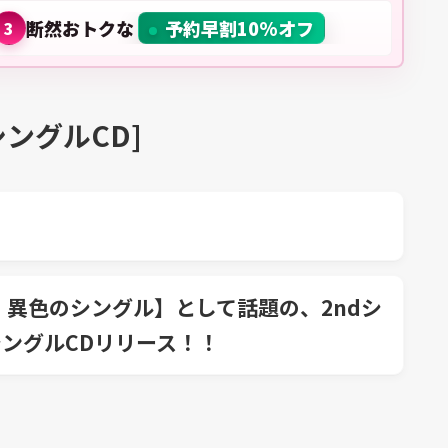
断然おトクな
予約早割10%オフ
3
シングルCD]
る、異色のシングル】として話題の、2ndシ
cmシングルCDリリース！！