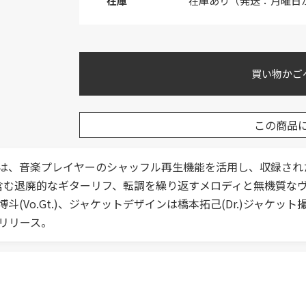
在庫
在庫あり（発送：月曜日
買い物かご
この商品
作は、音楽プレイヤーのシャッフル再生機能を活用し、収録され
を含む退廃的なギターリフ、転調を繰り返すメロディと無機質
.Gt.)、ジャケットデザインは橋本拓己(Dr.)ジャケット撮影を
リリース。