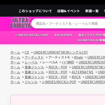
このショップについて
店舗&イベント
新譜一覧
J-INDIES/ROCK/J-POP
ROCK/POPS
和モノ/CITY POP
SOUNDTRACK/映
ホーム
>
CD
>
UNDERCURRENT[8CMシングルCD]
ホーム
>
アーティスト
>
アーティストK
>
Khaki
>
UNDERCU
ホーム
>
レーベル
>
レーベルA
>
(ァ)柿印
>
UNDERCURREN
ホーム
>
音楽ジャンル
>
ROCK・POP
>
UNDERCURRENT[8
ホーム
>
音楽ジャンル
>
ROCK・POP
>
ALTERNATIVE
>
UN
ホーム
>
音楽ジャンル
>
ROCK・POP
>
ROCK
>
UNDERCUR
ホーム
>
ジャンル
>
J-INDIES/ROCK/J-POP
>
UNDERCURRE