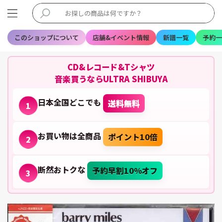
このショップについて
店舗&イベント情報
新譜一覧
予約一
CD&レコード&Tシャツ
音楽買うならULTRA SHIBUYA
日本全国どこでも
送料無料
1
お買い物は全商品
ポイント10倍
2
断然おトクな
予約早割10%オフ
3