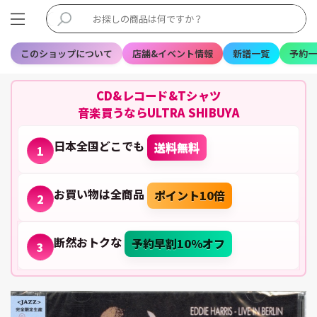
このショップについて
店舗&イベント情報
新譜一覧
予約一
CD&レコード&Tシャツ
音楽買うならULTRA SHIBUYA
日本全国どこでも
送料無料
1
お買い物は全商品
ポイント10倍
2
断然おトクな
予約早割10%オフ
3